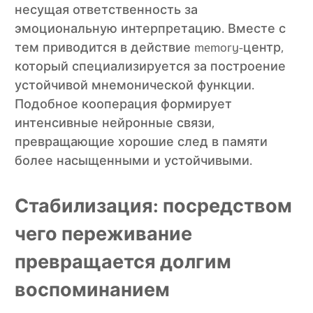
несущая ответственность за
эмоциональную интерпретацию. Вместе с
тем приводится в действие memory-центр,
который специализируется за построение
устойчивой мнемонической функции.
Подобное кооперация формирует
интенсивные нейронные связи,
превращающие хорошие след в памяти
более насыщенными и устойчивыми.
Стабилизация: посредством
чего переживание
превращается долгим
воспоминанием