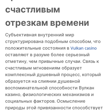
счастливым
отрезкам времени
Субъективная внутренний мир
структурирована подобным способом, что
положительные состояния в
Vulkan casino
оставляют в разуме более серьезный
отметину, чем привычные случаи. Связь к
счастливым мгновениям образует
комплексный душевный процесс, который
образуется на слиянии душевной
воспоминательной способности Вулкан
казино, физиологических механизмов и
социальных факторов. Осмысление
природы этой привязанности способствует