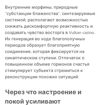
Внутренние морфины, природные
“субстанции блаженства”, синтезируемые
системой, располагают возможностью
снижать дискомфортную реактивность и
создавать чувство восторга в Vulkan casino.
Их генерация во ходе благополучных
периодов образует благоприятную
соединение, которая фиксируется на
синаптическом ступени. Отпечаток о
повышенном объеме гормонов счастья
стимулирует субъекта стремиться к
реконструкции похожих ситуаций.
Через что настроение и
покой усиливают