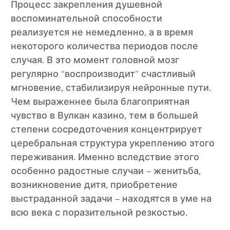
Процесс закрепления душевной
воспоминательной способности
реализуется не немедленно, а в время
некоторого количества периодов после
случая. В это момент головной мозг
регулярно “воспроизводит” счастливый
мгновение, стабилизируя нейронные пути.
Чем выраженнее была благоприятная
чувство в Вулкан казино, тем в большей
степени сосредоточения концентрирует
церебральная структура укреплению этого
переживания. Именно вследствие этого
особенно радостные случаи – женитьба,
возникновение дитя, приобретение
выстраданной задачи – находятся в уме на
всю века с поразительной резкостью.