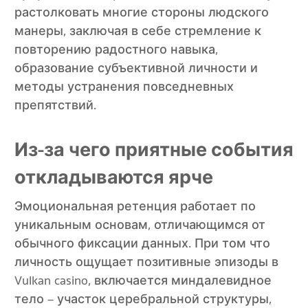
растолковать многие стороны людского
манеры, заключая в себе стремление к
повторению радостного навыка,
образование субъективной личности и
методы устранения повседневных
препятствий.
Из-за чего приятные события
откладываются ярче
Эмоциональная ретенция работает по
уникальным основам, отличающимся от
обычного фиксации данных. При том что
личность ощущает позитивные эпизоды в
Vulkan casino, включается миндалевидное
тело – участок церебральной структуры,