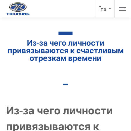
Из-за чего личности
привязываются к счастливым
отрезкам времени
Из-за чего личности
привязываются к