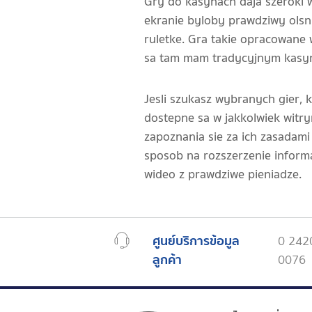
Gry do kasynach daja szeroki 
ekranie byloby prawdziwy olsni
ruletke. Gra takie opracowane 
sa tam mam tradycyjnym kasyn
Jesli szukasz wybranych gier,
dostepne sa w jakkolwiek witr
zapoznania sie za ich zasadam
sposob na rozszerzenie inform
wideo z prawdziwe pieniadze.
ศูนย์บริการข้อมูล
0 242
ลูกค้า
0076