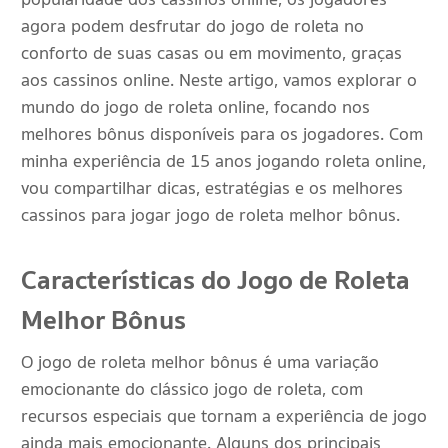
agora podem desfrutar do jogo de roleta no
conforto de suas casas ou em movimento, graças
aos cassinos online. Neste artigo, vamos explorar o
mundo do jogo de
roleta online, focando nos
melhores bônus disponíveis para os jogadores. Com
minha experiência de 15 anos jogando roleta online,
vou compartilhar dicas, estratégias e os melhores
cassinos para jogar jogo de roleta melhor bônus.
Características do Jogo de Roleta
Melhor Bônus
O jogo de roleta melhor bônus é uma variação
emocionante do clássico jogo de roleta, com
recursos especiais que tornam a experiência de jogo
ainda mais emocionante. Alguns dos principais