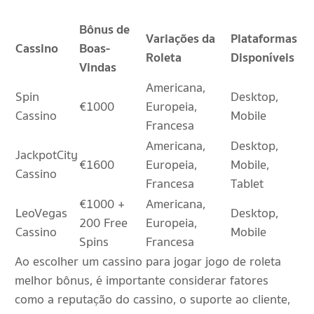
Bônus de
Variações da
Plataformas
Cassino
Boas-
Roleta
Disponíveis
Vindas
Americana,
Spin
Desktop,
€1000
Europeia,
Cassino
Mobile
Francesa
Americana,
Desktop,
JackpotCity
€1600
Europeia,
Mobile,
Cassino
Francesa
Tablet
€1000 +
Americana,
LeoVegas
Desktop,
200 Free
Europeia,
Cassino
Mobile
Spins
Francesa
Ao escolher um cassino para jogar jogo de roleta
melhor bônus, é importante considerar fatores
como a reputação do cassino, o suporte ao cliente,