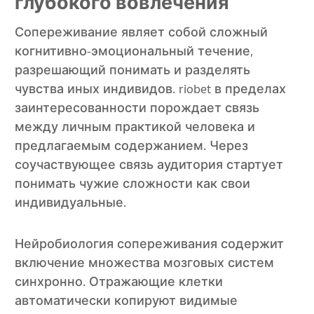
глубокого вовлечения
Сопереживание являет собой сложный
когнитивно-эмоциональный течение,
разрешающий понимать и разделять
чувства иных индивидов. riobet в пределах
заинтересованности порождает связь
между личным практикой человека и
предлагаемым содержанием. Через
соучаствующее связь аудитория стартует
понимать чужие сложности как свои
индивидуальные.
Нейробиология сопереживания содержит
включение множества мозговых систем
синхронно. Отражающие клетки
автоматически копируют видимые