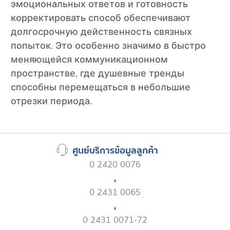
эмоциональных ответов и готовность
корректировать способ обеспечивают
долгосрочную действенность связных
попыток. Это особенно значимо в быстро
меняющейся коммуникационном
пространстве, где душевные тренды
способны перемещаться в небольшие
отрезки периода.
ศูนย์บริการข้อมูลลูกค้า
0 2420 0076
,
0 2431 0065
,
0 2431 0071-72