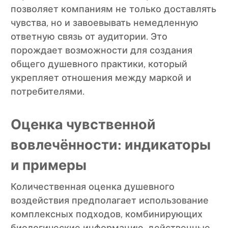
позволяет компаниям не только доставлять
чувства, но и завоевывать немедленную
ответную связь от аудитории. Это
порождает возможности для создания
общего душевного практики, который
укрепляет отношения между маркой и
потребителями.
Оценка чувственной
вовлечённости: индикаторы
и примеры
Количественная оценка душевного
воздействия предполагает использование
комплексных подходов, комбинирующих