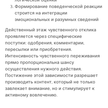
логической оценки
Формирование поведенческой реакции
строится на интеграции
эмоциональных и разумных сведений
Действенный этаж чувственного отклика
проявляется через специфические
поступки: одобрения, комментарии,
пересылки или приобретения.
Интенсивность чувственного переживания
прямо пропорциональна шансу
осуществления нужного действия.
Постижение этой зависимости разрешает
производить контент, который не только
завлекает внимание, но и стимулирует к
активному вовлечению.