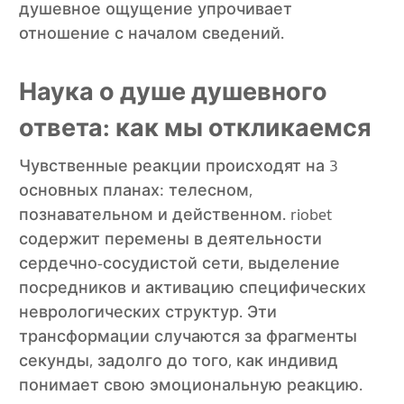
душевное ощущение упрочивает
отношение с началом сведений.
Наука о душе душевного
ответа: как мы откликаемся
Чувственные реакции происходят на 3
основных планах: телесном,
познавательном и действенном. riobet
содержит перемены в деятельности
сердечно-сосудистой сети, выделение
посредников и активацию специфических
неврологических структур. Эти
трансформации случаются за фрагменты
секунды, задолго до того, как индивид
понимает свою эмоциональную реакцию.