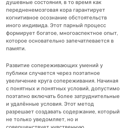
душевные состояния, в то время как
передненемозговая кора гарантирует
когнитивное осознание обстоятельств
иного индивида. Этот парный процесс
формирует богатое, многоаспектное опыт,
которое основательно запечатлевается в
памяти.
Развитие сопереживающих умений у
публики случается через поэтапное
увеличение круга сопереживания. Начиная
с понятных и понятных условий, допустимо
поэтапно включать более затруднительные
и удалённые условия. Этот метод
разрешает создавать содержание, который
не только уведомляет, но и
совершенствует чувственную