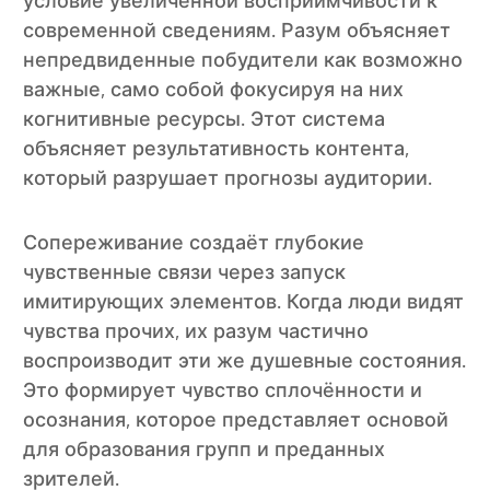
условие увеличенной восприимчивости к
современной сведениям. Разум объясняет
непредвиденные побудители как возможно
важные, само собой фокусируя на них
когнитивные ресурсы. Этот система
объясняет результативность контента,
который разрушает прогнозы аудитории.
Сопереживание создаёт глубокие
чувственные связи через запуск
имитирующих элементов. Когда люди видят
чувства прочих, их разум частично
воспроизводит эти же душевные состояния.
Это формирует чувство сплочённости и
осознания, которое представляет основой
для образования групп и преданных
зрителей.