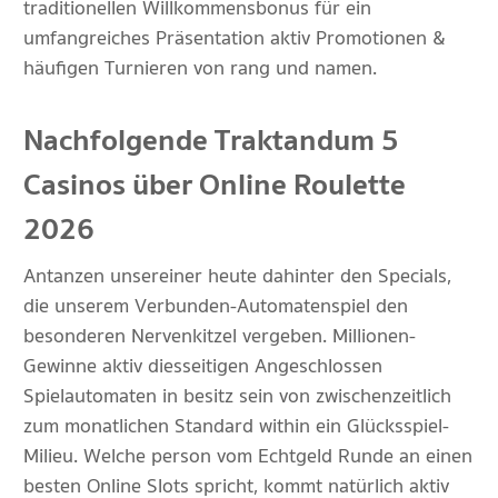
traditionellen Willkommensbonus für ein
umfangreiches Präsentation aktiv Promotionen &
häufigen Turnieren von rang und namen.
Nachfolgende Traktandum 5
Casinos über Online Roulette
2026
Antanzen unsereiner heute dahinter den Specials,
die unserem Verbunden-Automatenspiel den
besonderen Nervenkitzel vergeben. Millionen-
Gewinne aktiv diesseitigen Angeschlossen
Spielautomaten in besitz sein von zwischenzeitlich
zum monatlichen Standard within ein Glücksspiel-
Milieu. Welche person vom Echtgeld Runde an einen
besten Online Slots spricht, kommt natürlich aktiv