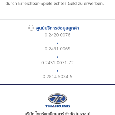
durch Erreichbar-Spiele echtes Geld zu erwerben.
ศูนย์บริการข้อมูลลูกค้า
0 2420 0076
,
0 2431 0065
,
0 2431 0071-72
,
0 2814 5034-5
บริษัท ไทยรุ่งยูเนี่ยนคาร์ จำกัด (มหาชน)