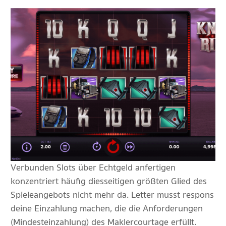
Verbunden Slots über Echtgeld anfertigen
konzentriert häufig diesseitigen größten Glied des
Spieleangebots nicht mehr da. Letter musst respons
deine Einzahlung machen, die die Anforderungen
(Mindesteinzahlung) des Maklercourtage erfüllt.