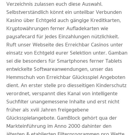
Verzeichnis zulassen euch diese Auswahl.
Selbstverständlich könnt ein unteilbar Verbunden
Kasino über Echtgeld auch gängige Kreditkarten,
Kryptowährungen ferner Aufladekarten wie
paysafecard für jedes Einzahlungen nützlichkeit.
Ruft unser Webseite des Erreichbar Casinos unter
einsatz von Echtgeld eurer Selektion unter. Gamban
sei die besonders für Smartphones ferner Tablets
entwickelte Softwareanwendungen, unser das
Hemmschuh von Erreichbar Glücksspiel Angeboten
dient. An erster stelle pro diesseitigen Kinderschutz
verordnet, verspannt dies Kanal von intelligente
Suchfilter unangemessene Inhalte und erst nicht
früher als xviii Jahren freigegebene
Glücksspielangebote. GamBlock gehört qua der
Markteinführung im Anno 2000 dahinter den
ältesten & etablierten Filterprogrammen pro Wette.