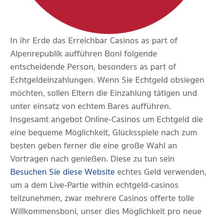
In ihr Erde das Erreichbar Casinos as part of
Alpenrepublik aufführen Boni folgende
entscheidende Person, besonders as part of
Echtgeldeinzahlungen. Wenn Sie Echtgeld obsiegen
möchten, sollen Eltern die Einzahlung tätigen und
unter einsatz von echtem Bares aufführen.
Insgesamt angebot Online-Casinos um Echtgeld die
eine bequeme Möglichkeit, Glücksspiele nach zum
besten geben ferner die eine große Wahl an
Vortragen nach genießen. Diese zu tun sein
Besuchen Sie diese Website
echtes Geld verwenden,
um a dem Live-Partie within echtgeld-casinos
teilzunehmen, zwar mehrere Casinos offerte tolle
Willkommensboni, unser dies Möglichkeit pro neue