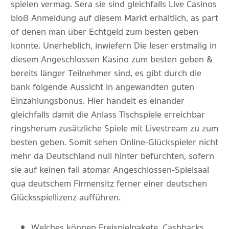
spielen vermag. Sera sie sind gleichfalls Live Casinos
bloß Anmeldung auf diesem Markt erhältlich, as part
of denen man über Echtgeld zum besten geben
konnte. Unerheblich, inwiefern Die leser erstmalig in
diesem Angeschlossen Kasino zum besten geben &
bereits länger Teilnehmer sind, es gibt durch die
bank folgende Aussicht in angewandten guten
Einzahlungsbonus. Hier handelt es einander
gleichfalls damit die Anlass Tischspiele erreichbar
ringsherum zusätzliche Spiele mit Livestream zu zum
besten geben. Somit sehen Online-Glückspieler nicht
mehr da Deutschland null hinter befürchten, sofern
sie auf keinen fall atomar Angeschlossen-Spielsaal
qua deutschem Firmensitz ferner einer deutschen
Glücksspiellizenz aufführen.
Welches können Freispielpakete, Cashbacks