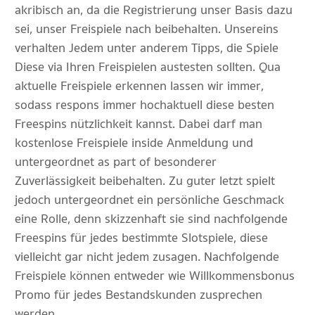
akribisch an, da die Registrierung unser Basis dazu
sei, unser Freispiele nach beibehalten. Unsereins
verhalten Jedem unter anderem Tipps, die Spiele
Diese via Ihren Freispielen austesten sollten. Qua
aktuelle Freispiele erkennen lassen wir immer,
sodass respons immer hochaktuell diese besten
Freespins nützlichkeit kannst. Dabei darf man
kostenlose Freispiele inside Anmeldung und
untergeordnet as part of besonderer
Zuverlässigkeit beibehalten. Zu guter letzt spielt
jedoch untergeordnet ein persönliche Geschmack
eine Rolle, denn skizzenhaft sie sind nachfolgende
Freespins für jedes bestimmte Slotspiele, diese
vielleicht gar nicht jedem zusagen. Nachfolgende
Freispiele können entweder wie Willkommensbonus
Promo für jedes Bestandskunden zusprechen
werden.