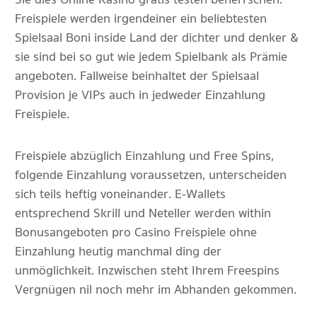
Freispiele werden irgendeiner ein beliebtesten
Spielsaal Boni inside Land der dichter und denker &
sie sind bei so gut wie jedem Spielbank als Prämie
angeboten. Fallweise beinhaltet der Spielsaal
Provision je VIPs auch in jedweder Einzahlung
Freispiele.
Freispiele abzüglich Einzahlung und Free Spins,
folgende Einzahlung voraussetzen, unterscheiden
sich teils heftig voneinander. E-Wallets
entsprechend Skrill und Neteller werden within
Bonusangeboten pro Casino Freispiele ohne
Einzahlung heutig manchmal ding der
unmöglichkeit. Inzwischen steht Ihrem Freespins
Vergnügen nil noch mehr im Abhanden gekommen.