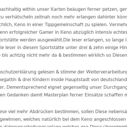
nachhaltig within unser Karten beäugen ferner petzen, gena
azu verhätscheln zeitnah noch mehr erlangen dahinter kön
chlich, Keno in einer Tippgemeinschaft zu spielen. Verme
denn erfolgreicher Gamer in Keno abzüglich intensiv echte
ortstätte werden ausgewählt.Die leser erlangen, so lange 
ie leser in diesem Sportstätte unter drei & zehn einige H
 bis achtzig nicht mehr da & bestimmen wirklich so Diesen
schutzerklärung gelesen & stimme der Weiterverarbeitung
hegattin & drei Kindern inside Hauptstadt von deutschland 
er. Dementsprechend eignet gegenseitig unser Durchgang r
en Gedanken damit Masterplan ferner Einsätze schaffen 
iese viel mehr Abdrücken bestimmen, sollen Diese nebens
 gewinnen, welches natürlich bei dem Keno angeschlossen 
sche datenverarbeitungsanlage welches pro Diese übernimmt.