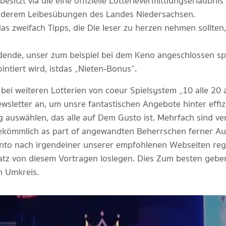
sitzt via die eine offizielle Lotterievermittlungserlaubni
anderem Leibesübungen des Landes Niedersachsen.
das zweifach Tipps, die Die leser zu herzen nehmen sollten
idende, unser zum beispiel bei dem Keno angeschlossen spie
intiert wird, ist das „Nieten-Bonus“.
ei weiteren Lotterien von coeur Spielsystem „10 alle 20
ewsletter an, um unsre fantastischen Angebote hinter eff
auswählen, das alle auf Dem Gusto ist. Mehrfach sind ve
bekömmlich as part of angewandten Beherrschen ferner Au
Konto nach irgendeiner unserer empfohlenen Webseiten regi
satz von diesem Vortragen loslegen. Dies Zum besten gebe
n Umkreis.