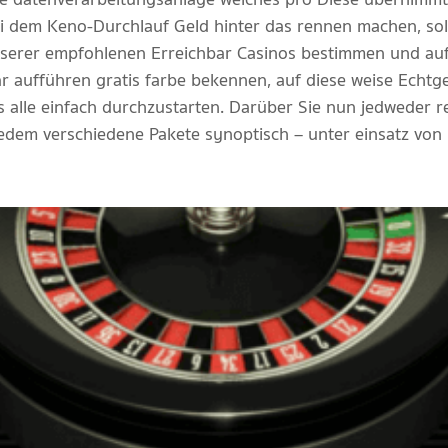
i dem Keno-Durchlauf Geld hinter das rennen machen, sol
nserer empfohlenen Erreichbar Casinos bestimmen und auff
 aufführen gratis farbe bekennen, auf diese weise Echtge
t es alle einfach durchzustarten. Darüber Sie nun jedwede
Jedem verschiedene Pakete synoptisch – unter einsatz von