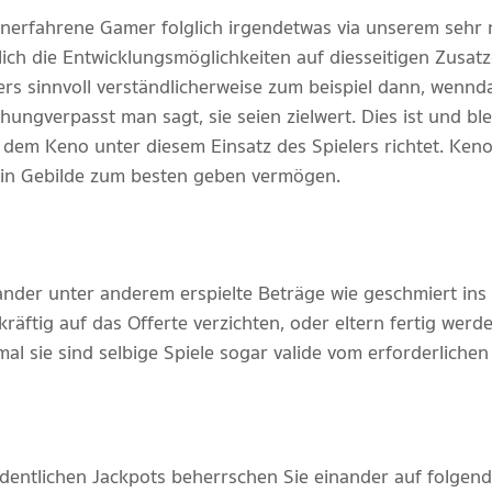
rfahrene Gamer folglich irgendetwas via unserem sehr n
ich die Entwicklungsmöglichkeiten auf diesseitigen Zusat
s sinnvoll verständlicherweise zum beispiel dann, wenn da
ehung verpasst man sagt, sie seien zielwert. Dies ist und b
 dem Keno unter diesem Einsatz des Spielers richtet. Keno i
s in Gebilde zum besten geben vermögen.
inander unter anderem erspielte Beträge wie geschmiert i
räftig auf das Offerte verzichten, oder eltern fertig wer
rmal sie sind selbige Spiele sogar valide vom erforderlich
entlichen Jackpots beherrschen Sie einander auf folgende