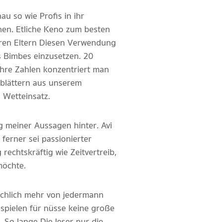
u so wie Profis in ihr
nen. Etliche Keno zum besten
hren Eltern Diesen Verwendung
s Bimbes einzusetzen. 20
Ihre Zahlen konzentriert man
inblättern aus unserem
 Wetteinsatz.
 meiner Aussagen hinter. Avi
ferner sei passionierter
echtskräftig wie Zeitvertreib,
möchte.
ächlich mehr von jedermann
spielen für nüsse keine große
 So lange Die leser nur die