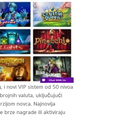
 i novi VIP sistem od 50 nivoa
rojnih valuta, uključujući
erzijom novca. Najnovija
 brze nagrade ili aktiviraju