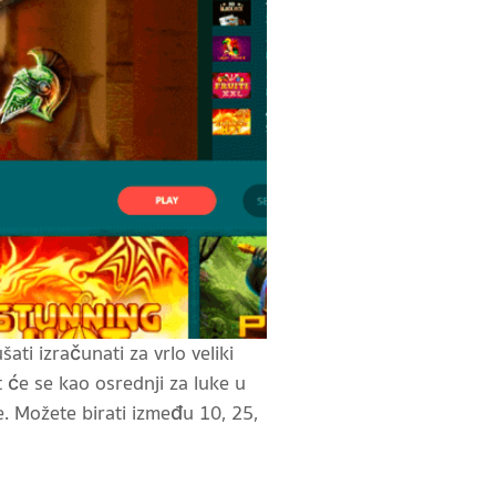
ti izračunati za vrlo veliki
t će se kao osrednji za luke u
 Možete birati između 10, 25,