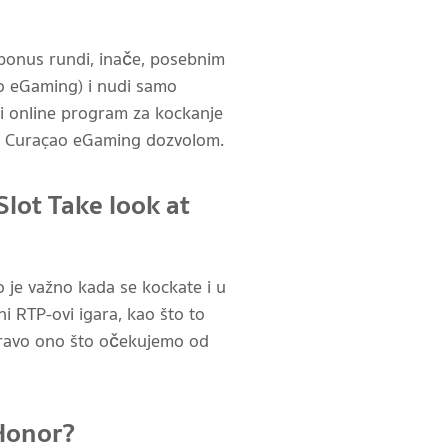
 bonus rundi, inače, posebnim
o eGaming) i nudi samo
vi online program za kockanje
om Curaçao eGaming dozvolom.
lot Take look at
 je važno kada se kockate i u
i RTP-ovi igara, kao što to
upravo ono što očekujemo od
 Honor?