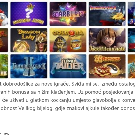
 dobrodošlice za nove igrače. Sviđa mi se, između ostalog,
čanih bonusa sa nižim klađenjem. Uz pomoć posjedovanja b
 će uživati ​​u glatkom kockanju umjesto glavobolja s konv
osobnost Velikog bijelog, gdje znakovi ajkule također donose