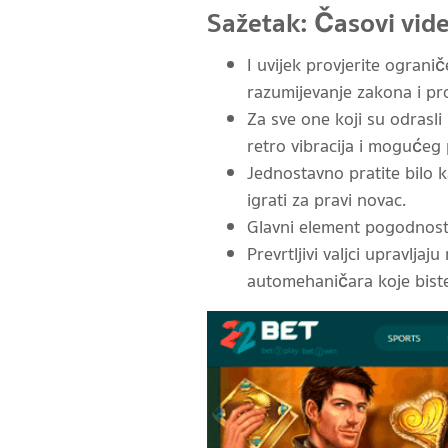
Sažetak: Časovi vide
I uvijek provjerite ograni
razumijevanje zakona i pr
Za sve one koji su odrasli
retro vibracija i mogućeg 
Jednostavno pratite bilo k
igrati za pravi novac.
Glavni element pogodnosti
Prevrtljivi valjci upravlj
automehaničara koje biste 