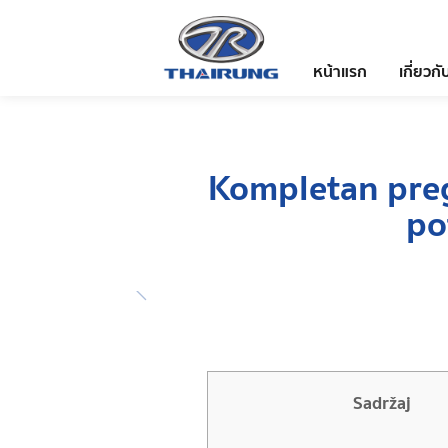
หน้าแรก
เกี่ยวกั
Kompletan preg
po
Sadržaj