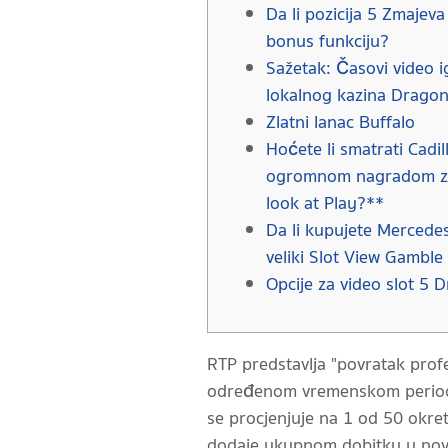
Da li pozicija 5 Zmajev
bonus funkciju?
Sažetak: Časovi video i
lokalnog kazina Dragon
Zlatni lanac Buffalo
Hoćete li smatrati Cadil
ogromnom nagradom za
look at Play?**
Da li kupujete Mercedes
veliki Slot View Gambl
Opcije za video slot 5 
RTP predstavlja "povratak profes
određenom vremenskom periodu. 
se procjenjuje na 1 od 50 okre
dodaje ukupnom dobitku u novoj