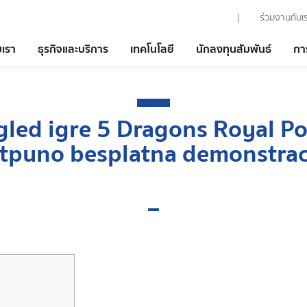
ร่วมงานกับเ
บเรา
ธุรกิจและบริการ
เทคโนโลยี
นักลงทุนสัมพันธ์
กา
led igre 5 Dragons Royal Po
tpuno besplatna demonstrac