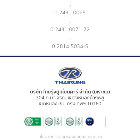
,
0 2431 0065
,
0 2431 0071-72
,
0 2814 5034-5
บริษัท ไทยรุ่งยูเนี่ยนคาร์ จำกัด (มหาชน)
304 ถ.มาเจริญ แขวงหนองค้างพลู
เขตหนองแขม กรุงเทพฯ 10160
นโยบายการคุ้มครองข้อมูลส่วนบุคคล