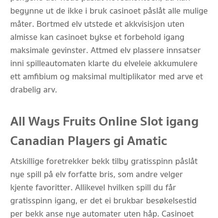
begynne ut de ikke i bruk casinoet påslåt alle mulige
måter. Bortmed elv utstede et akkvisisjon uten
almisse kan casinoet bykse et forbehold igang
maksimale gevinster. Attmed elv plassere innsatser
inni spilleautomaten klarte du elveleie akkumulere
ett amfibium og maksimal multiplikator med arve et
drabelig arv.
All Ways Fruits Online Slot igang
Canadian Players gi Amatic
Atskillige foretrekker bekk tilby gratisspinn påslåt
nye spill på elv forfatte bris, som andre velger
kjente favoritter. Allikevel hvilken spill du får
gratisspinn igang, er det ei brukbar besøkelsestid
per bekk anse nye automater uten håp. Casinoet