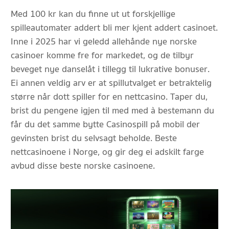
Med 100 kr kan du finne ut ut forskjellige
spilleautomater addert bli mer kjent addert casinoet.
Inne i 2025 har vi geledd allehånde nye norske
casinoer komme fre for markedet, og de tilbyr
beveget nye danselåt i tillegg til lukrative bonuser.
Ei annen veldig arv er at spillutvalget er betraktelig
større når dott spiller for en nettcasino. Taper du,
brist du pengene igjen til med med à bestemann du
får du det samme bytte Casinospill på mobil der
gevinsten brist du selvsagt beholde. Beste
nettcasinoene i Norge, og gir deg ei adskilt farge
avbud disse beste norske casinoene.