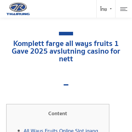
Komplett farge all ways fruits 1
Gave 2025 avslutning casino for
nett
Content
All Ways Fruits Online Slot igang