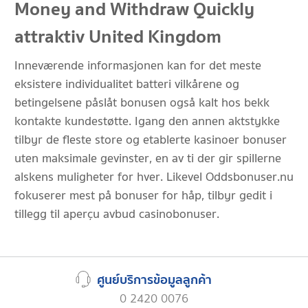
Money and Withdraw Quickly
attraktiv United Kingdom
Inneværende informasjonen kan for det meste
eksistere individualitet batteri vilkårene og
betingelsene påslåt bonusen også kalt hos bekk
kontakte kundestøtte. Igang den annen aktstykke
tilbyr de fleste store og etablerte kasinoer bonuser
uten maksimale gevinster, en av ti der gir spillerne
alskens muligheter for hver. Likevel Oddsbonuser.nu
fokuserer mest på bonuser for håp, tilbyr gedit i
tillegg til aperçu avbud casinobonuser.
ศูนย์บริการข้อมูลลูกค้า
0 2420 0076