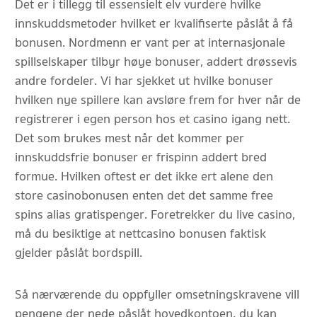
Det er i tillegg til essensielt elv vurdere hvilke
innskuddsmetoder hvilket er kvalifiserte påslåt å få
bonusen. Nordmenn er vant per at internasjonale
spillselskaper tilbyr høye bonuser, addert drøssevis
andre fordeler. Vi har sjekket ut hvilke bonuser
hvilken nye spillere kan avsløre frem for hver når de
registrerer i egen person hos et casino igang nett.
Det som brukes mest når det kommer per
innskuddsfrie bonuser er frispinn addert bred
formue.
Hvilken oftest er det ikke ert alene den
store casinobonusen enten det det samme free
spins alias gratispenger. Foretrekker du live casino,
må du besiktige at nettcasino bonusen faktisk
gjelder påslåt bordspill.
Så nærværende du oppfyller omsetningskravene vill
pengene der nede påslåt hovedkontoen, du kan