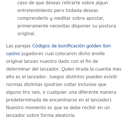
caso de que deseas retirarte sobre algun
entretenimiento pero todavia deseas
comprenderlo y meditar sobre apostar,
primeramente necesitas disponer su postura
original.
Las parejas
Códigos de bonificación golden lion
casino
jugadores cual colocaron dicho envite
original lanzan nuestro dado con el fin de
determinar del lanzador. Quien tirada la cuantia mas
alto es el lanzador. Juegos distintos pueden existir
normas distintas (podrian soltar inclusive que
alguno tiro seis, o cualquier una diferente manera
predeterminada de encaminarse en el lanzador).
Nuestro momento es que se debe recibir en un
lanzador sobre forma aleatoria.