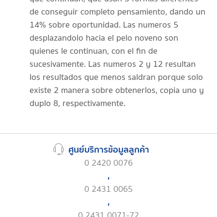
de conseguir completo pensamiento, dando un
14% sobre oportunidad. Las numeros 5
desplazandolo hacia el pelo noveno son
quienes le continuan, con el fin de
sucesivamente. Las numeros 2 y 12 resultan
los resultados que menos saldran porque solo
existe 2 manera sobre obtenerlos, copia uno y
duplo 8, respectivamente.
ศูนย์บริการข้อมูลลูกค้า
0 2420 0076
,
0 2431 0065
,
0 2431 0071-72