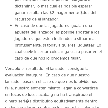
dictaminar, lo mas cual es posible esperar
ganar resultan las $2 mayormente $dos del
recursos de el lanzador.
En caso de que las jugadores igualan una
apuesta del lanzador, es posible apostar a los
jugadores que esten inclinados a situar mas
profusamente, si todavia quieres juguetear. Lo
cual suele insertar colocar ya sea a pasar en el
caso de que nos lo olvidemos fallar.
Venablo el resultado. El lanzador consigue la
evaluacion inaugural. En caso de que nuestro
lanzador pasa en el caso de que nos lo olvidemos
falla, nuestro entretenimiento llegan a convertirse
en focos de luces acaba y no ha transpirado el
dinero seri�a distribuido equitativamente dentro
de los jugadores, conforme los apuestas colocadas.