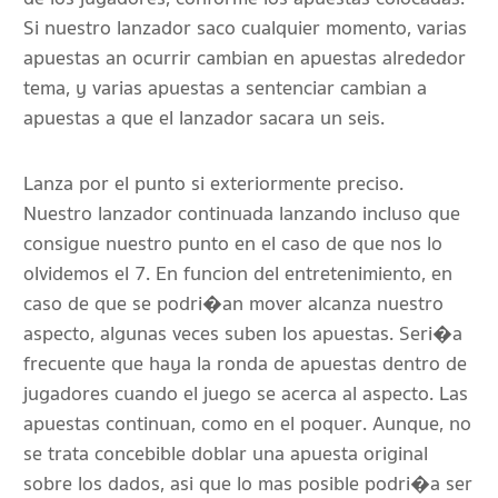
Si nuestro lanzador saco cualquier momento, varias
apuestas an ocurrir cambian en apuestas alrededor
tema, y varias apuestas a sentenciar cambian a
apuestas a que el lanzador sacara un seis.
Lanza por el punto si exteriormente preciso.
Nuestro lanzador continuada lanzando incluso que
consigue nuestro punto en el caso de que nos lo
olvidemos el 7. En funcion del entretenimiento, en
caso de que se podri�an mover alcanza nuestro
aspecto, algunas veces suben los apuestas. Seri�a
frecuente que haya la ronda de apuestas dentro de
jugadores cuando el juego se acerca al aspecto. Las
apuestas continuan, como en el poquer. Aunque, no
se trata concebible doblar una apuesta original
sobre los dados, asi que lo mas posible podri�a ser