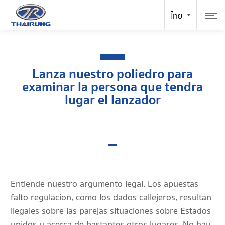
Lanza nuestro poliedro para
examinar la persona que tendra
lugar el lanzador
Entiende nuestro argumento legal. Los apuestas
falto regulacion, como los dados callejeros, resultan
ilegales sobre las parejas situaciones sobre Estados
unidos y acerca de bastantes otros lugares. No hay