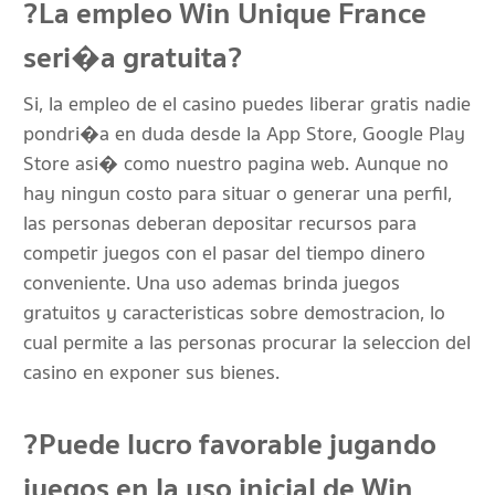
?La empleo Win Unique France
seri�a gratuita?
Si, la empleo de el casino puedes liberar gratis nadie
pondri�a en duda desde la App Store, Google Play
Store asi� como nuestro pagina web. Aunque no
hay ningun costo para situar o generar una perfil,
las personas deberan depositar recursos para
competir juegos con el pasar del tiempo dinero
conveniente. Una uso ademas brinda juegos
gratuitos y caracteristicas sobre demostracion, lo
cual permite a las personas procurar la seleccion del
casino en exponer sus bienes.
?Puede lucro favorable jugando
juegos en la uso inicial de Win