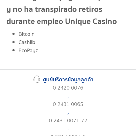
y no ha transpirado retiros
durante empleo Unique Casino
Bitcoin
Cashlib
EcoPayz
ศูนย์บริการข้อมูลลูกค้า
0 2420 0076
,
0 2431 0065
,
0 2431 0071-72
,