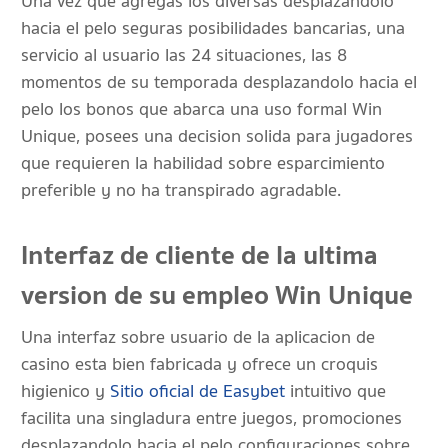
Una vez que agregas los diversas desplazandolo
hacia el pelo seguras posibilidades bancarias, una
servicio al usuario las 24 situaciones, las 8
momentos de su temporada desplazandolo hacia el
pelo los bonos que abarca una uso formal Win
Unique, posees una decision solida para jugadores
que requieren la habilidad sobre esparcimiento
preferible y no ha transpirado agradable.
Interfaz de cliente de la ultima
version de su empleo Win Unique
Una interfaz sobre usuario de la aplicacion de
casino esta bien fabricada y ofrece un croquis
higienico y
Sitio oficial de Easybet
intuitivo que
facilita una singladura entre juegos, promociones
desplazandolo hacia el pelo configuraciones sobre