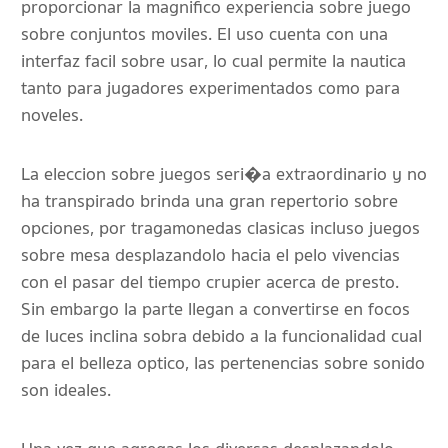
proporcionar la magnifico experiencia sobre juego
sobre conjuntos moviles. El uso cuenta con una
interfaz facil sobre usar, lo cual permite la nautica
tanto para jugadores experimentados como para
noveles.
La eleccion sobre juegos seri�a extraordinario y no
ha transpirado brinda una gran repertorio sobre
opciones, por tragamonedas clasicas incluso juegos
sobre mesa desplazandolo hacia el pelo vivencias
con el pasar del tiempo crupier acerca de presto.
Sin embargo la parte llegan a convertirse en focos
de luces inclina sobra debido a la funcionalidad cual
para el belleza optico, las pertenencias sobre sonido
son ideales.