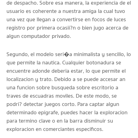
de despacho. Sobre esa manera, la experiencia de el
usuario es coherente a nuestra amiga la cual tuvo
una vez que llegan a convertirse en focos de luces
registro por primera ocasii?n o bien jugo acerca de
algun computador privado.
Segundo, el modelo seri�a minimalista y sencillo, lo
que permite la nautica. Cualquier botonadura se
encuentre adonde deberia estar, lo que permite el
localizacion y trato. Debido a se puede accesar an
una funcion sobre busqueda sobre escritorio a
traves de escuadras moviles. De este modo, se
podri? detectar juegos corto. Para captar algun
determinado epigrafe, puedes hacer la exploracion
para termino clave o en la barra disminuir su
exploracion en comerciantes especificos.