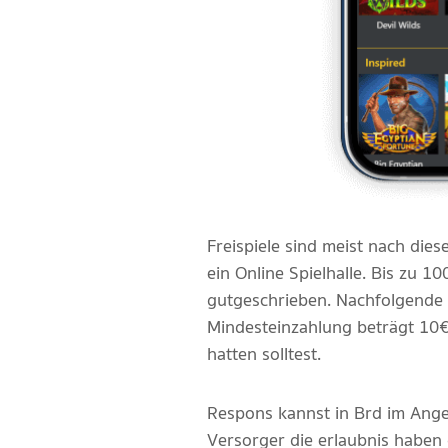
Freispiele sind meist nach dies
ein Online Spielhalle. Bis zu 1
gutgeschrieben. Nachfolgende F
Mindesteinzahlung beträgt 10€, 
hatten solltest.
Respons kannst in Brd im Ang
Versorger die erlaubnis haben d