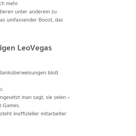
och mehr
entieren unter anderem zu
das umfassender Boost, das
tigen LeoVegas
e Banküberweisungen bloß
o.
ngesetzt man sagt, sie seien –
ot-Games.
eht inoffizieller mitarbeiter