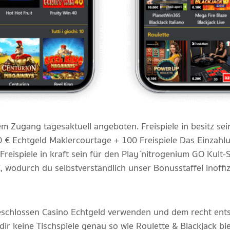
em Zugang tagesaktuell angeboten. Freispiele in besitz sei
00 € Echtgeld Maklercourtage + 100 Freispiele Das Einzahlu
reispiele in kraft sein für den Play´nitrogenium GO Kult-
wodurch du selbstverständlich unser Bonusstaffel inoffizi
eschlossen Casino Echtgeld verwenden und dem recht ent
ir keine Tischspiele genau so wie Roulette & Blackjack bi