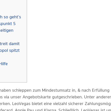
ch so geht’s
spunkt 5
eitigen
treit damit
pol spitzt
ilfe
haben schleppen zum Mindestumsatz in, & nach Erfüllung
us via unser Angebotskarte gutgeschrieben. Unter andere
rken. LeoVegas bietet eine vielzahl sicherer Zahlungsmög
afecard, Apple Pay und Klarna.
Schließlich, LeoVegas ist u