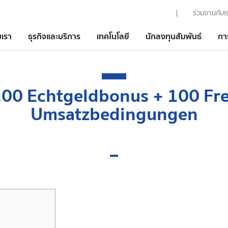
ร่วมงานกับเ
บเรา
ธุรกิจและบริการ
เทคโนโลยี
นักลงทุนสัมพันธ์
กา
00 Echtgeldbonus + 100 Fre
Umsatzbedingungen