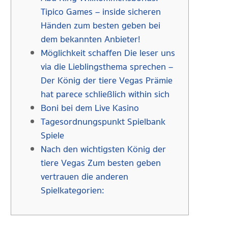
Tipico Games – inside sicheren
Händen zum besten geben bei
dem bekannten Anbieter!
Möglichkeit schaffen Die leser uns
via die Lieblingsthema sprechen –
Der König der tiere Vegas Prämie
hat parece schließlich within sich
Boni bei dem Live Kasino
Tagesordnungspunkt Spielbank
Spiele
Nach den wichtigsten König der
tiere Vegas Zum besten geben
vertrauen die anderen
Spielkategorien: