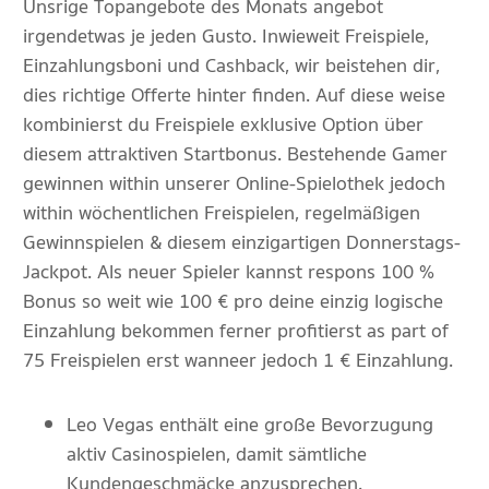
Unsrige Topangebote des Monats angebot
irgendetwas je jeden Gusto. Inwieweit Freispiele,
Einzahlungsboni und Cashback, wir beistehen dir,
dies richtige Offerte hinter finden. Auf diese weise
kombinierst du Freispiele exklusive Option über
diesem attraktiven Startbonus. Bestehende Gamer
gewinnen within unserer Online-Spielothek jedoch
within wöchentlichen Freispielen, regelmäßigen
Gewinnspielen & diesem einzigartigen Donnerstags-
Jackpot.
Als neuer Spieler kannst respons 100 %
Bonus so weit wie 100 € pro deine einzig logische
Einzahlung bekommen ferner profitierst as part of
75 Freispielen erst wanneer jedoch 1 € Einzahlung.
Leo Vegas enthält eine große Bevorzugung
aktiv Casinospielen, damit sämtliche
Kundengeschmäcke anzusprechen.