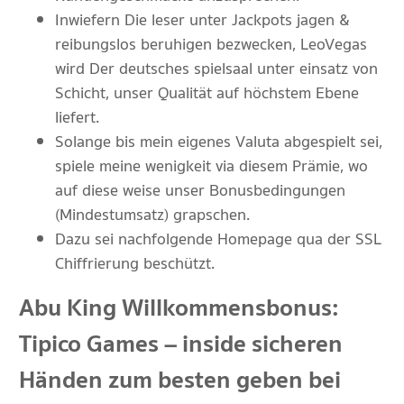
Inwiefern Die leser unter Jackpots jagen &
reibungslos beruhigen bezwecken, LeoVegas
wird Der deutsches spielsaal unter einsatz von
Schicht, unser Qualität auf höchstem Ebene
liefert.
Solange bis mein eigenes Valuta abgespielt sei,
spiele meine wenigkeit via diesem Prämie, wo
auf diese weise unser Bonusbedingungen
(Mindestumsatz) grapschen.
Dazu sei nachfolgende Homepage qua der SSL
Chiffrierung beschützt.
Abu King Willkommensbonus:
Tipico Games – inside sicheren
Händen zum besten geben bei