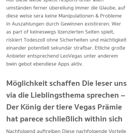
umständen ferner übereilung immer die Glaube, auf
diese weise sera keine Manipulationen & Probleme
in Auszahlungen durch Gewinnen existireren. Wer
as part of keineswegs lizenzierten Seiten spielt,
riskiert Todeszoll ohne Sicherheiten und mächtigkeit
einander potentiell sekundär strafbar. Etliche große
Anbieter entsprechend LeoVegas unter anderem
bwin gebot ebendiese Apps aktiv.
Möglichkeit schaffen Die leser uns
via die Lieblingsthema sprechen –
Der König der tiere Vegas Prämie
hat parece schließlich within sich
Nachfolgend auftreiben Diese nachfolgende Vorteile