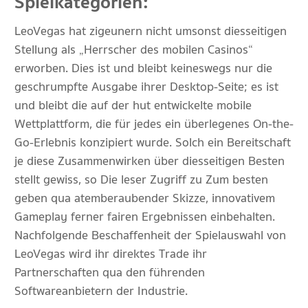
Spielkategorien:
LeoVegas hat zigeunern nicht umsonst diesseitigen
Stellung als „Herrscher des mobilen Casinos“
erworben. Dies ist und bleibt keineswegs nur die
geschrumpfte Ausgabe ihrer Desktop-Seite; es ist
und bleibt die auf der hut entwickelte mobile
Wettplattform, die für jedes ein überlegenes On-the-
Go-Erlebnis konzipiert wurde. Solch ein Bereitschaft
je diese Zusammenwirken über diesseitigen Besten
stellt gewiss, so Die leser Zugriff zu Zum besten
geben qua atemberaubender Skizze, innovativem
Gameplay ferner fairen Ergebnissen einbehalten.
Nachfolgende Beschaffenheit der Spielauswahl von
LeoVegas wird ihr direktes Trade ihr
Partnerschaften qua den führenden
Softwareanbietern der Industrie.