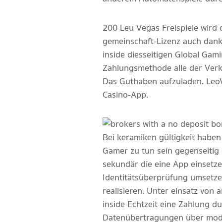
200 Leu Vegas Freispiele wird d
gemeinschaft-Lizenz auch dank
inside diesseitigen Global Gam
Zahlungsmethode alle der Verke
Das Guthaben aufzuladen. LeoVe
Casino-App.
Bei keramiken gültigkeit haben
Gamer zu tun sein gegenseitig 
sekundär die eine App einsetz
Identitätsüberprüfung umsetzen.
realisieren. Unter einsatz vo
inside Echtzeit eine Zahlung 
Datenübertragungen über moder