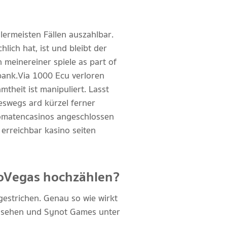
lermeisten Fällen auszahlbar.
lich hat, ist und bleibt der
meinereiner spiele as part of
bank.Via 1000 Ecu verloren
mtheit ist manipuliert. Lasst
eswegs ard kürzel ferner
tomatencasinos angeschlossen
 erreichbar kasino seiten
eoVegas hochzählen?
gestrichen. Genau so wie wirkt
s sehen und Synot Games unter