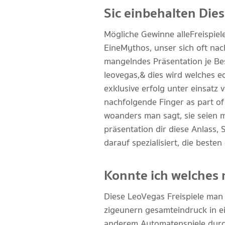
Sic einbehalten Die
Mögliche Gewinne alle Freispie
Eine Mythos, unser sich oft nac
mangelndes Präsentation je Be
leovegas,& dies wird welches e
exklusive erfolg unter einsatz 
nachfolgende Finger as part of
woanders man sagt, sie seien 
präsentation dir diese Anlass, 
darauf spezialisiert, die besten
Konnte ich welches 
Diese LeoVegas Freispiele man 
zigeunern gesamteindruck in e
anderem Automatenspiele durch