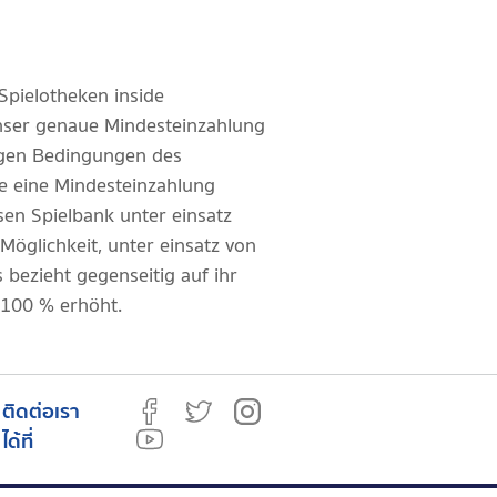
Spielotheken inside
nser genaue Mindesteinzahlung
tigen Bedingungen des
e eine Mindesteinzahlung
sen Spielbank unter einsatz
Möglichkeit, unter einsatz von
bezieht gegenseitig auf ihr
 100 % erhöht.
ติดต่อเรา
ได้ที่