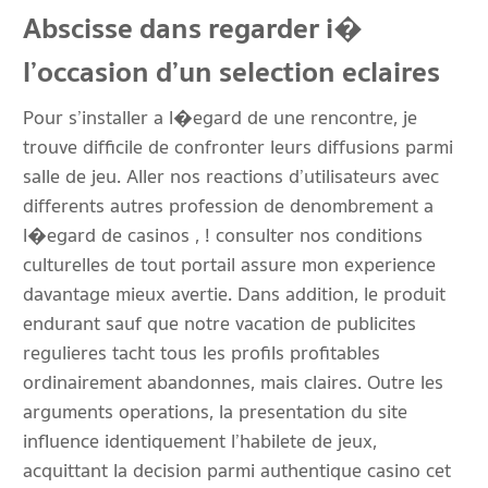
Abscisse dans regarder i�
l’occasion d’un selection eclaires
Pour s’installer a l�egard de une rencontre, je
trouve difficile de confronter leurs diffusions parmi
salle de jeu. Aller nos reactions d’utilisateurs avec
differents autres profession de denombrement a
l�egard de casinos , ! consulter nos conditions
culturelles de tout portail assure mon experience
davantage mieux avertie. Dans addition, le produit
endurant sauf que notre vacation de publicites
regulieres tacht tous les profils profitables
ordinairement abandonnes, mais claires. Outre les
arguments operations, la presentation du site
influence identiquement l’habilete de jeux,
acquittant la decision parmi authentique casino cet