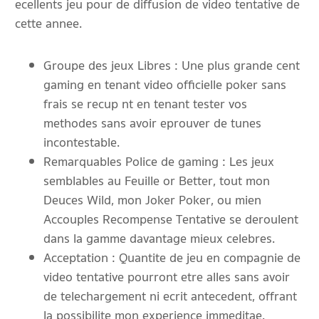
ecellents jeu pour de diffusion de video tentative de
cette annee.
Groupe des jeux Libres : Une plus grande cent
gaming en tenant video officielle poker sans
frais se recup nt en tenant tester vos
methodes sans avoir eprouver de tunes
incontestable.
Remarquables Police de gaming : Les jeux
semblables au Feuille or Better, tout mon
Deuces Wild, mon Joker Poker, ou mien
Accouples Recompense Tentative se deroulent
dans la gamme davantage mieux celebres.
Acceptation : Quantite de jeu en compagnie de
video tentative pourront etre alles sans avoir
de telechargement ni ecrit antecedent, offrant
la possibilite mon experience immeditae.