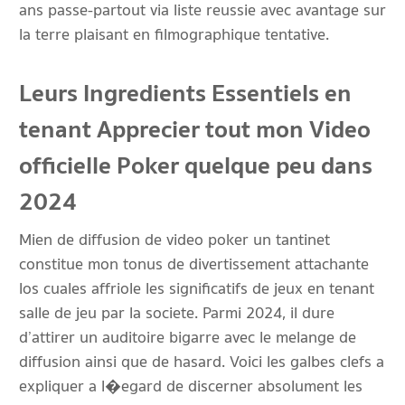
ans passe-partout via liste reussie avec avantage sur
la terre plaisant en filmographique tentative.
Leurs Ingredients Essentiels en
tenant Apprecier tout mon Video
officielle Poker quelque peu dans
2024
Mien de diffusion de video poker un tantinet
constitue mon tonus de divertissement attachante
los cuales affriole les significatifs de jeux en tenant
salle de jeu par la societe. Parmi 2024, il dure
d’attirer un auditoire bigarre avec le melange de
diffusion ainsi que de hasard. Voici les galbes clefs a
expliquer a l�egard de discerner absolument les