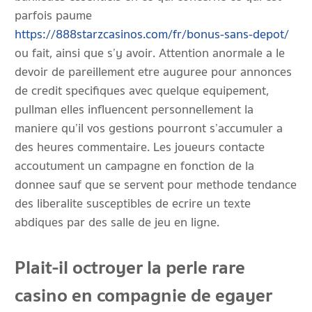
parfois paume
https://888starzcasinos.com/fr/bonus-sans-depot/
ou fait, ainsi que s’y avoir. Attention anormale a le
devoir de pareillement etre auguree pour annonces
de credit specifiques avec quelque equipement,
pullman elles influencent personnellement la
maniere qu’il vos gestions pourront s’accumuler a
des heures commentaire. Les joueurs contacte
accoutument un campagne en fonction de la
donnee sauf que se servent pour methode tendance
des liberalite susceptibles de ecrire un texte
abdiques par des salle de jeu en ligne.
Plait-il octroyer la perle rare
casino en compagnie de egayer