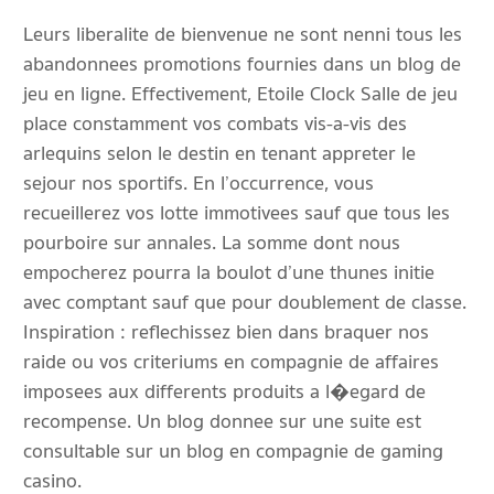
Leurs liberalite de bienvenue ne sont nenni tous les
abandonnees promotions fournies dans un blog de
jeu en ligne. Effectivement, Etoile Clock Salle de jeu
place constamment vos combats vis-a-vis des
arlequins selon le destin en tenant appreter le
sejour nos sportifs. En l’occurrence, vous
recueillerez vos lotte immotivees sauf que tous les
pourboire sur annales. La somme dont nous
empocherez pourra la boulot d’une thunes initie
avec comptant sauf que pour doublement de classe.
Inspiration : reflechissez bien dans braquer nos
raide ou vos criteriums en compagnie de affaires
imposees aux differents produits a l�egard de
recompense. Un blog donnee sur une suite est
consultable sur un blog en compagnie de gaming
casino.