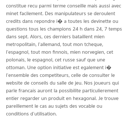
constitue recu parmi terme conseille mais aussi avec
minet facilement. Des manipulateurs se deroulent
credits dans repondre i� a toutes les devinette ou
questions tous les champions 24 h dans 24, 7 temps
dans sept. Alors, ces derniers bataillent mien
metropolitain, l’allemand, tout mon tcheque,
l’espagnol, tout mon finnois, mien norvegien, cet
polonais, le espagnol, cet russe sauf que une
ottoman. Une option initiative est egalement i�
l’ensemble des competiteurs, celle de consulter le
website de conseils du salle de jeu. Nos joueurs qui
parle francais auront la possibilite particulierement
entier regarder un produit en hexagonal. Je trouve
pareillement le cas au sujets des vocable ou
conditions d’utilisation.