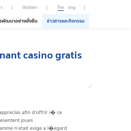
รา
ติดต่อเรา
ไทย
Eng
รพัฒนาอย่างยั่งยืน
ข่าวสารและกิจกรรม
enant casino gratis
pprecias afin d’offrir i� ce
resentent joues
ramme n’etait exige a l�egard