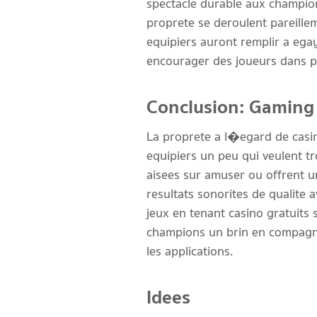
spectacle durable aux champio
proprete se deroulent pareilleme
equipiers auront remplir a eg
encourager des joueurs dans pr
Conclusion: Gaming 
La proprete a l�egard de casi
equipiers un peu qui veulent t
aisees sur amuser ou offrent u
resultats sonorites de qualite 
jeux en tenant casino gratuits
champions un brin en compagnie
les applications.
Idees