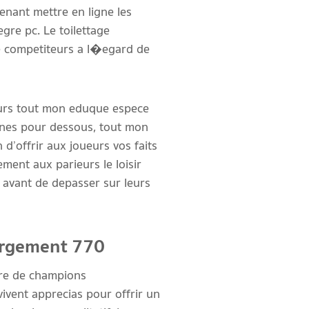
enant mettre en ligne les
gre pc. Le toilettage
de competiteurs a l�egard de
eurs tout mon eduque espece
ines pour dessous, tout mon
 d’offrir aux joueurs vos faits
ment aux parieurs le loisir
er avant de depasser sur leurs
hargement 770
nre de champions
ivent apprecias pour offrir un