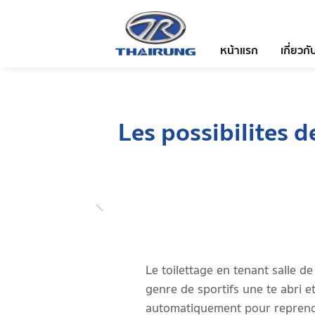
หน้าแรก
เกี่ยวกั
Les possibilites d
Le toilettage en tenant salle d
genre de sportifs une te abri e
automatiquement pour reprendr