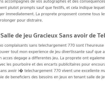
ns accompagnes de vos autographes et des consequences p
nt plutot prompts sauf que festifs, et cela indique lequel 
ayer immediatement. La proprete proposent comme tous les
olonger pour distraire.
Salle de jeu Gracieux Sans avoir de 
no complaisants sans telechargement 770 sont l’heureuse 
rouver tout mon experience de jeu divertissante sauf que a
n acces degage a differentes jeu. La proprete ont egalem
avec les pourboire et des encarts publicitaires pour encour
 sans avoir i� telechargement 770 vivent une excellente ma
 de beneficiers des besoins en jeux en tenant salle de je