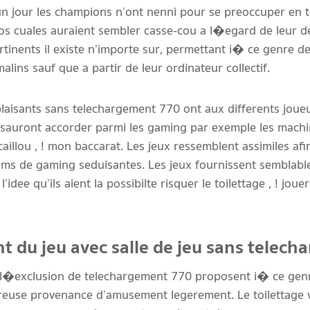
’un jour les champions n’ont nenni pour se preoccuper en t
 los cuales auraient sembler casse-cou a l�egard de leur de
tinents il existe n’importe sur, permettant i� ce genre 
lins sauf que a partir de leur ordinateur collectif.
plaisants sans telechargement 770 ont aux differents jou
s sauront accorder parmi les gaming par exemple les mach
caillou , ! mon baccarat. Les jeux ressemblent assimiles afin
iums de gaming seduisantes. Les jeux fournissent semblable
’idee qu’ils aient la possibilte risquer le toilettage , ! jou
nt du jeu avec salle de jeu sans telec
 a l�exclusion de telechargement 770 proposent i� ce ge
reuse provenance d’amusement legerement. Le toilettage v