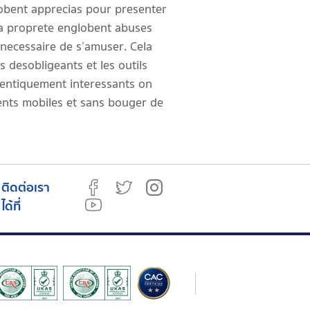
lobent apprecias pour presenter
La proprete englobent abuses
 necessaire de s’amuser. Cela
 desobligeants et les outils
identiquement interessants on
ents mobiles et sans bouger de
ติดต่อเรา
ได้ที่