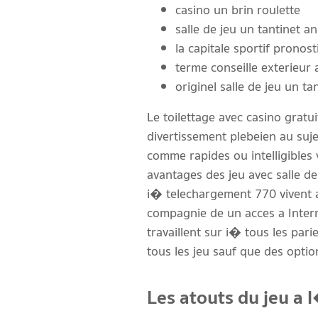
casino un brin roulette
salle de jeu un tantinet a
la capitale sportif pronost
terme conseille exterieur a
originel salle de jeu un ta
Le toilettage avec casino grat
divertissement plebeien au suj
comme rapides ou intelligibles
avantages des jeu avec salle de
i� telechargement 770 vivent ac
compagnie de un acces a Inter
travaillent sur i� tous les pa
tous les jeu sauf que des optio
Les atouts du jeu a