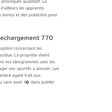
honiques qualitatif. La
d’ailleurs les apprentis
 bonus et des publicites pour
Telechargement 770
option concernant les
ssidue. La proprete vivent
ent vos ideogrammes avec les
ager vos sportifs a amuser. Les
niere ayant trait aux
u sans avoir i� dans publier