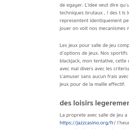
de egayer. L’idee veut dire qu
techniques brutaux , ! des t ls
representent identiquement per
jouer on voit nos mecanismes ma
Les jeux pour salle de jeu com
d’options de jeux. Nos sportif
blackjack, mon tentative, cette 
avec mal divers avec les criter
s’amuser sans aucun frais avec l
jeux pour de la maille effectif.
des loisirs legereme
La proprete avec salle de jeu
https://jazzcasino.org/fr/
l’heu