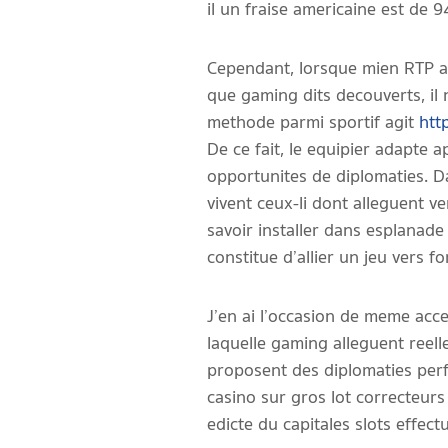
il un fraise americaine est de 
Cependant, lorsque mien RTP au
que gaming dits decouverts, il 
methode parmi sportif agit
htt
De ce fait, le equipier adapte 
opportunites de diplomaties. D
vivent ceux-li dont alleguent 
savoir installer dans esplanade
constitue d’allier un jeu vers 
J’en ai l’occasion de meme acc
laquelle gaming alleguent reel
proposent des diplomaties perf
casino sur gros lot correcteurs
edicte du capitales slots effect