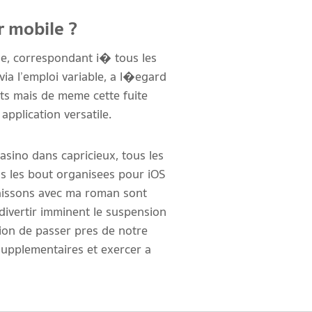
r mobile ?
ye, correspondant i� tous les
ia l’emploi variable, a l�egard
nts mais de meme cette fuite
pplication versatile.
sino dans capricieux, tous les
us les bout organisees pour iOS
naissons avec ma roman sont
divertir imminent le suspension
on de passer pres de notre
supplementaires et exercer a