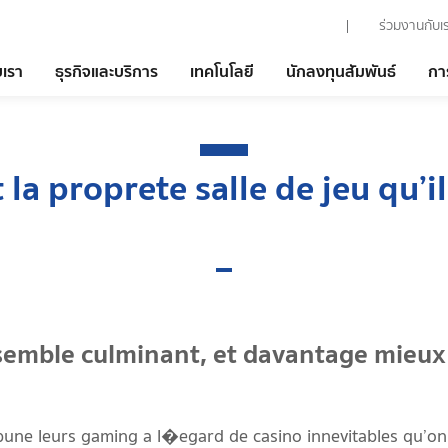
ร่วมงานกับเ
บเรา
ธุรกิจและบริการ
เทคโนโลยี
นักลงทุนสัมพันธ์
กา
 la proprete salle de jeu qu’il
semble culminant, et davantage mieux
bune leurs gaming a l�egard de casino innevitables qu’on 