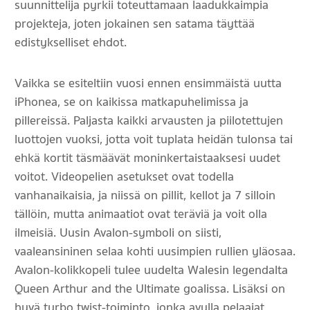
suunnittelija pyrkii toteuttamaan laadukkaimpia
projekteja, joten jokainen sen satama täyttää
edistykselliset ehdot.
Vaikka se esiteltiin vuosi ennen ensimmäistä uutta
iPhonea, se on kaikissa matkapuhelimissa ja
pillereissä. Paljasta kaikki arvausten ja piilotettujen
luottojen vuoksi, jotta voit tuplata heidän tulonsa tai
ehkä kortit täsmäävät moninkertaistaaksesi uudet
voitot. Videopelien asetukset ovat todella
vanhanaikaisia, ja niissä on pillit, kellot ja 7 silloin
tällöin, mutta animaatiot ovat teräviä ja voit olla
ilmeisiä. Uusin Avalon-symboli on siisti,
vaaleansininen selaa kohti uusimpien rullien yläosaa.
Avalon-kolikkopeli tulee uudelta Walesin legendalta
Queen Arthur and the Ultimate goalissa. Lisäksi on
hyvä turbo twist-toiminto, jonka avulla pelaajat