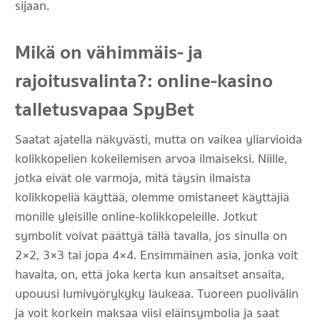
sijaan.
Mikä on vähimmäis- ja
rajoitusvalinta?: online-kasino
talletusvapaa SpyBet
Saatat ajatella näkyvästi, mutta on vaikea yliarvioida
kolikkopelien kokeilemisen arvoa ilmaiseksi. Niille,
jotka eivät ole varmoja, mitä täysin ilmaista
kolikkopeliä käyttää, olemme omistaneet käyttäjiä
monille yleisille online-kolikkopeleille. Jotkut
symbolit voivat päättyä tällä tavalla, jos sinulla on
2×2, 3×3 tai jopa 4×4. Ensimmäinen asia, jonka voit
havaita, on, että joka kerta kun ansaitset ansaita,
upouusi lumivyörykyky laukeaa. Tuoreen puolivälin
ja voit korkein maksaa viisi eläinsymbolia ja saat