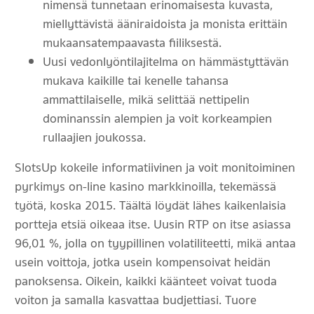
nimensä tunnetaan erinomaisesta kuvasta,
miellyttävistä ääniraidoista ja monista erittäin
mukaansatempaavasta fiiliksestä.
Uusi vedonlyöntilajitelma on hämmästyttävän
mukava kaikille tai kenelle tahansa
ammattilaiselle, mikä selittää nettipelin
dominanssin alempien ja voit korkeampien
rullaajien joukossa.
SlotsUp kokeile informatiivinen ja voit monitoiminen
pyrkimys on-line kasino markkinoilla, tekemässä
työtä, koska 2015. Täältä löydät lähes kaikenlaisia ​​
portteja etsiä oikeaa itse. Uusin RTP on itse asiassa
96,01 %, jolla on tyypillinen volatiliteetti, mikä antaa
usein voittoja, jotka usein kompensoivat heidän
panoksensa. Oikein, kaikki käänteet voivat tuoda
voiton ja samalla kasvattaa budjettiasi. Tuore