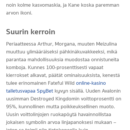
noin kolme kasvomaskia, ja Kane koska paremman
arvon ikoni.
Suurin kerroin
Periaatteessa Arthur, Morgana, muuten Meizulina
muuttuu ylimääräiseksi pähkinäkuvakkeeksi, mikä
parantaa mahdollisuuksia muodostaa onnistuneita
komboja. Kunnes 100-prosenttisesti vapaat
kierrokset alkavat, päätät ominaisuuksista, kenestä
tulee erinomainen Fateful Wild
online-kasino
talletusvapaa SpyBet
kyvyn sisällä. Uuden Avalonin
uusimman Destroyed Kingdomin voittoprosentti on
95%, kunnollinen mutta poikkeuksellinen muoto.
Uusin voittolinjojen ruokapöytä havainnollistaa
jokaisen symbolin arvoa linjapanoksesi mukaan –