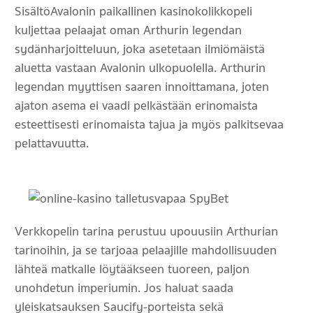
SisältöAvalonin paikallinen kasinokolikkopeli
kuljettaa pelaajat oman Arthurin legendan
sydänharjoitteluun, joka asetetaan ilmiömäistä
aluetta vastaan ​​Avalonin ulkopuolella. Arthurin
legendan myyttisen saaren innoittamana, joten
ajaton asema ei vaadi pelkästään erinomaista
esteettisesti erinomaista tajua ja myös palkitsevaa
pelattavuutta.
Verkkopelin tarina perustuu upouusiin Arthurian
tarinoihin, ja se tarjoaa pelaajille mahdollisuuden
lähteä matkalle löytääkseen tuoreen, paljon
unohdetun imperiumin. Jos haluat saada
yleiskatsauksen Saucify-porteista sekä