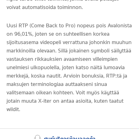
voivat automatisoida toiminnon.
Uusi RTP (Come Back to Pro) nopeus pois Avalonista
on 96,01%, joten se on suhteellisen korkea
sijoitusasema videopeli verrattuna johonkin muuhun
markkinoilla olevaan. Sillä jokainen symboli säilyttää
vastauksen rikkauksien avaamiseen villeimpien
unelmiesi ulkopuolella, joten katso näitä lumoavia
merkkejä, koska nautit. Arvioin bonuksia, RTP:tä ja
maksujen terminologiaa auttaakseni sinua
valitsemaan oikean kohteen. Voit myös käyttää
jotain muuta X-iter on antaa asioita, kuten taatut
wildit.