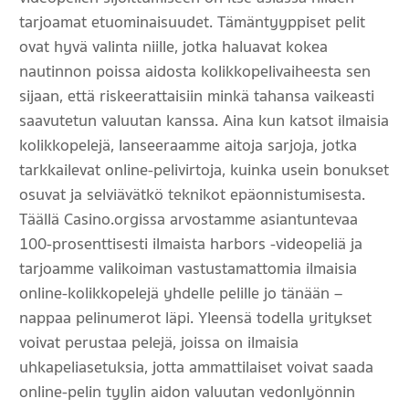
tarjoamat etuominaisuudet. Tämäntyyppiset pelit
ovat hyvä valinta niille, jotka haluavat kokea
nautinnon poissa aidosta kolikkopelivaiheesta sen
sijaan, että riskeerattaisiin minkä tahansa vaikeasti
saavutetun valuutan kanssa.
Aina kun katsot ilmaisia
​​kolikkopelejä, lanseeraamme aitoja sarjoja, jotka
tarkkailevat online-pelivirtoja, kuinka usein bonukset
osuvat ja selviävätkö teknikot epäonnistumisesta.
Täällä Casino.orgissa arvostamme asiantuntevaa
100-prosenttisesti ilmaista harbors -videopeliä ja
tarjoamme valikoiman vastustamattomia ilmaisia ​​
online-kolikkopelejä yhdelle pelille jo tänään –
nappaa pelinumerot läpi. Yleensä todella yritykset
voivat perustaa pelejä, joissa on ilmaisia ​​
uhkapeliasetuksia, jotta ammattilaiset voivat saada
online-pelin tyylin aidon valuutan vedonlyönnin