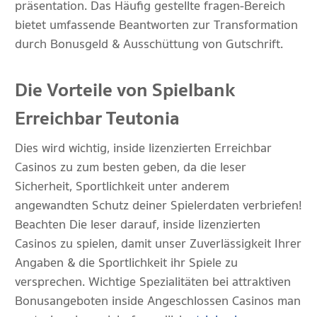
präsentation. Das Häufig gestellte fragen-Bereich
bietet umfassende Beantworten zur Transformation
durch Bonusgeld & Ausschüttung von Gutschrift.
Die Vorteile von Spielbank
Erreichbar Teutonia
Dies wird wichtig, inside lizenzierten Erreichbar
Casinos zu zum besten geben, da die leser
Sicherheit, Sportlichkeit unter anderem
angewandten Schutz deiner Spielerdaten verbriefen!
Beachten Die leser darauf, inside lizenzierten
Casinos zu spielen, damit unser Zuverlässigkeit Ihrer
Angaben & die Sportlichkeit ihr Spiele zu
versprechen. Wichtige Spezialitäten bei attraktiven
Bonusangeboten inside Angeschlossen Casinos man