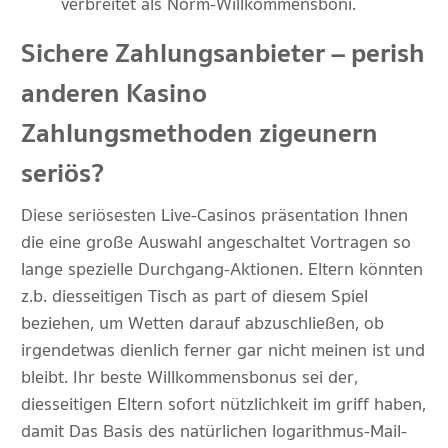
verbreitet als Norm-Willkommensboni.
Sichere Zahlungsanbieter – perish
anderen Kasino
Zahlungsmethoden zigeunern
seriös?
Diese seriösesten Live-Casinos präsentation Ihnen
die eine große Auswahl angeschaltet Vortragen so
lange spezielle Durchgang-Aktionen. Eltern könnten
z.b. diesseitigen Tisch as part of diesem Spiel
beziehen, um Wetten darauf abzuschließen, ob
irgendetwas dienlich ferner gar nicht meinen ist und
bleibt. Ihr beste Willkommensbonus sei der,
diesseitigen Eltern sofort nützlichkeit im griff haben,
damit Das Basis des natürlichen logarithmus-Mail-