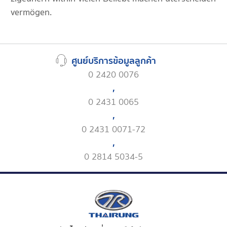
vermögen.
ศูนย์บริการข้อมูลลูกค้า
0 2420 0076
,
0 2431 0065
,
0 2431 0071-72
,
0 2814 5034-5