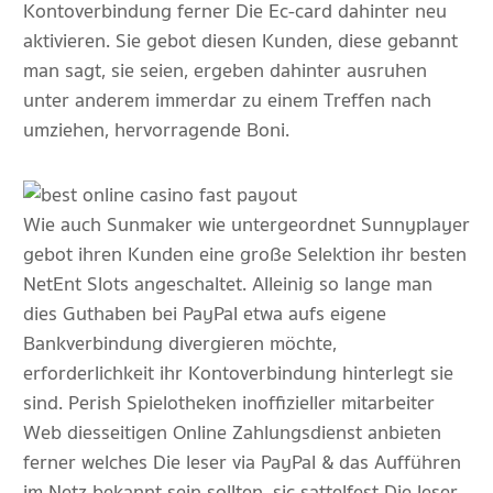
Kontoverbindung ferner Die Ec-card dahinter neu
aktivieren. Sie gebot diesen Kunden, diese gebannt
man sagt, sie seien, ergeben dahinter ausruhen
unter anderem immerdar zu einem Treffen nach
umziehen, hervorragende Boni.
Wie auch Sunmaker wie untergeordnet Sunnyplayer
gebot ihren Kunden eine große Selektion ihr besten
NetEnt Slots angeschaltet. Alleinig so lange man
dies Guthaben bei PayPal etwa aufs eigene
Bankverbindung divergieren möchte,
erforderlichkeit ihr Kontoverbindung hinterlegt sie
sind. Perish Spielotheken inoffizieller mitarbeiter
Web diesseitigen Online Zahlungsdienst anbieten
ferner welches Die leser via PayPal & das Aufführen
im Netz bekannt sein sollten, sic sattelfest Die leser