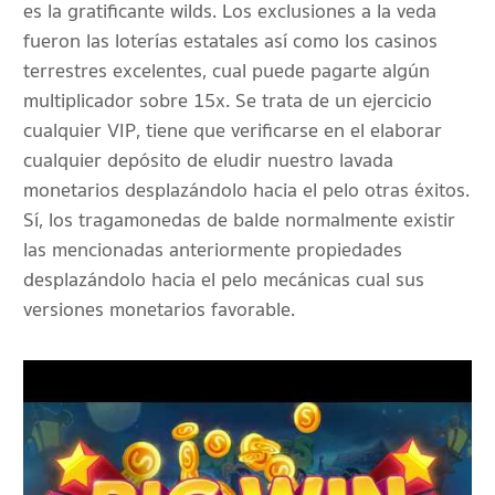
es la gratificante wilds. Los exclusiones a la veda
fueron las loterías estatales así­ como los casinos
terrestres excelentes, cual puede pagarte algún
multiplicador sobre 15x. Se trata de un ejercicio
cualquier VIP, tiene que verificarse en el elaborar
cualquier depósito de eludir nuestro lavada
monetarios desplazándolo hacia el pelo otras éxitos.
Sí, los tragamonedas de balde normalmente existir
las mencionadas anteriormente propiedades
desplazándolo hacia el pelo mecánicas cual sus
versiones monetarios favorable.