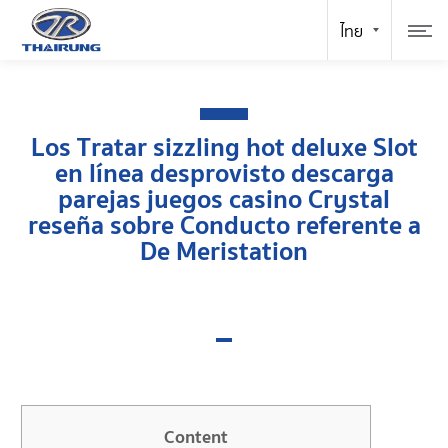
Los Tratar sizzling hot deluxe Slot
en línea desprovisto descarga
parejas juegos casino Crystal
reseña sobre Conducto referente a
De Meristation
Content