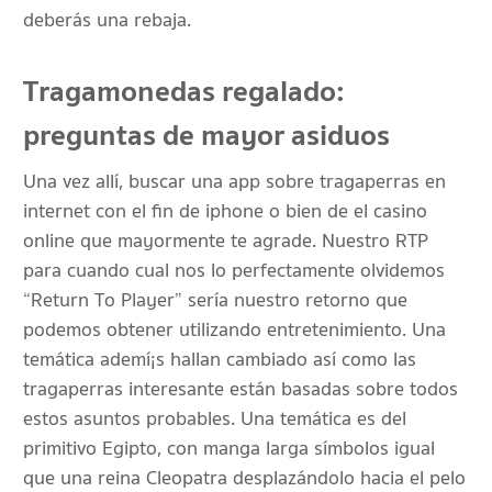
deberás una rebaja.
Tragamonedas regalado:
preguntas de mayor asiduos
Una vez allí, buscar una app sobre tragaperras en
internet con el fin de iphone o bien de el casino
online que mayormente te agrade. Nuestro RTP
para cuando cual nos lo perfectamente olvidemos
“Return To Player” serí­a nuestro retorno que
podemos obtener utilizando entretenimiento. Una
temática ademí¡s hallan cambiado así­ como las
tragaperras interesante están basadas sobre todos
estos asuntos probables. Una temática es del
primitivo Egipto, con manga larga símbolos igual
que una reina Cleopatra desplazándolo hacia el pelo