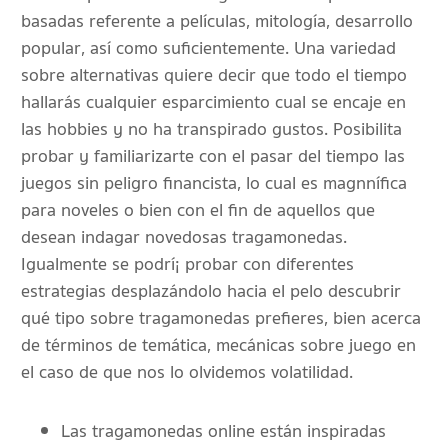
basadas referente a películas, mitología, desarrollo
popular, así­ como suficientemente. Una variedad
sobre alternativas quiere decir que todo el tiempo
hallarás cualquier esparcimiento cual se encaje en
las hobbies y no ha transpirado gustos. Posibilita
probar y familiarizarte con el pasar del tiempo las
juegos sin peligro financista, lo cual es magnnífica
para noveles o bien con el fin de aquellos que
desean indagar novedosas tragamonedas.
Igualmente se podrí¡ probar con diferentes
estrategias desplazándolo hacia el pelo descubrir
qué tipo sobre tragamonedas prefieres, bien acerca
de términos de temática, mecánicas sobre juego en
el caso de que nos lo olvidemos volatilidad.
Las tragamonedas online están inspiradas