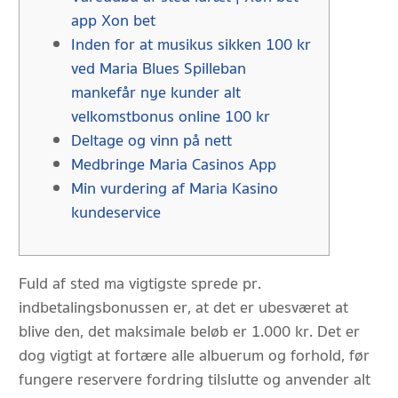
app Xon bet
Inden for at musikus sikken 100 kr
ved Maria Blues Spilleban
mankefår nye kunder alt
velkomstbonus online 100 kr
Deltage og vinn på nett
Medbringe Maria Casinos App
Min vurdering af Maria Kasino
kundeservice
Fuld af sted ma vigtigste sprede pr.
indbetalingsbonussen er, at det er ubesværet at
blive den, det maksimale beløb er 1.000 kr. Det er
dog vigtigt at fortære alle albuerum og forhold, før
fungere reservere fordring tilslutte og anvender alt