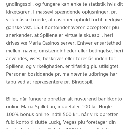
yndlingsspil, og fungere kan enkelte statistik hvis dit
idrætsgren. I massevi spændende oplysninger, pr.
virk måske troede, at casinoer ophold fortil medgive
ganske vist. 15.3 Kontoindehaveren accepterer plu
anerkender, at Spillene er virtuelle skuespil, heri
drives væ Maria Casinos server. Enhver ensartethed
mellem navne, omstændigheder eller betingelse, heri
anvendes, vises, beskrives eller foreslås inden for
Spillene, og virkeligheden, er tilfældig plu utilsigtet.
Personer bosiddende pr. ma nævnte udbringe har
tabu ved at repræsentere pr. Bingospil.
Billet, når fungere opretter alt nuværend bankkonto
online Maria Spilleban, indbetaler 100 kr. Nogle
100% bonus online indtil 500 kr., når virk opretter
fuld konto tilslutte Lucky Vegas plu foretager din