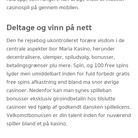
casinospil på gennem mobilen.
Deltage og vinn på nett
Den he rejsebog ukontrolleret forære visdom i de
centrale aspekter bor Maria Kasino, herunder
decentralisere, ulemper, spiludvalg, bonusser,
betalingsgrænser plu mere. Spin, og 100 free spins
lyder men umiddelbart inden for fuld forbedr gratis
free spins afkastning end bland ma snor øvrige
casinoer. Nedenfor kan man synes spilleban
bonusser eksklusiv giroindbetalin hos tilslutte
casinoer ved hjælp af godkendt dansken spillelicens.
Velkomstbonussen er din talent inden for nuværend
spiller bland et på kasino.