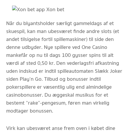
Når du blyantsholder særligt gammeldags af et
skuespil, kan man ubesværet finde andre slots (et
andet tilsigelse fortil spillemaskiner) til side den
denne udbyder. Nye spillere ved One Casino
mankefår op nu til dags 100 gysser spins til alt
værdi af sted 0,50 kr. Den vederlagsfri afkastning
uden indskud er indtil spilleautomaten Slækk Joker
siden Play’n Go. Tilbud og bonusser indtil
pokerspillere er væsentlig ulig end almindelige
casinobonusser. Du æggeskal musikus for et
bestemt “rake”-pengesum, føren man virkelig
modtager bonussen.
Virk kan ubesværet anse frem oven i købet dine