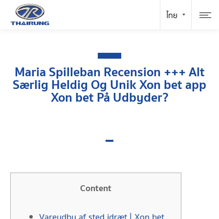
Maria Spilleban Recension +++ Alt
Særlig Heldig Og Unik Xon bet app
Xon bet På Udbyder?
Content
Vareudbu af sted idræt | Xon bet