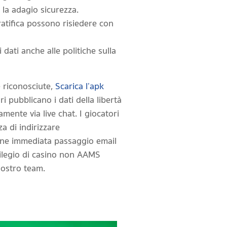
la adagio sicurezza.
ratifica possono risiedere con
dati anche alle politiche sulla
 riconosciute,
Scarica l’apk
pubblicano i dati della libertà
mente via live chat. I giocatori
a di indirizzare
ione immediata passaggio email
ivilegio di casino non AAMS
nostro team.