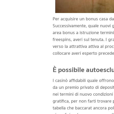
Per acquisire un bonus casa da 
Successivamente, quale nuovi gi
area bonus a istruzione termini
freespins, averi sul tenuta. I g
verso la attrattiva attiva al p
collocare averi esperto preced
È possibile autoesc
I casinò affidabili quale offro
da un premio privato di deposit
nei termini di nuovo condizion
gratifica, per non farti trovare
tabella che baccarat ancora pok