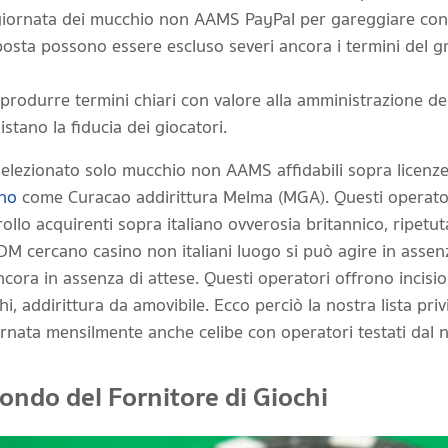
giornata dei mucchio non AAMS PayPal per gareggiare con 
 posta possono essere escluso severi ancora i termini del g
rodurre termini chiari con valore alla amministrazione dei 
tano la fiducia dei giocatori.
selezionato solo mucchio non AAMS affidabili sopra licenze
ino
come Curacao addirittura Melma (MGA). Questi operatori 
llo acquirenti sopra italiano ovverosia britannico, ripetuta
 ADM cercano casino non italiani luogo si può agire in assenz
ora in assenza di attese. Questi operatori offrono incis
hi, addirittura da amovibile. Ecco perciò la nostra lista pr
rnata mensilmente anche celibe con operatori testati dal 
Fondo del Fornitore di Giochi