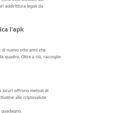
i addirittura legali da
ica l’apk
a di nuovo otto anni che
da quadro. Oltre a ciò, raccoglie
S sicuri offrono metodi di
tudine alle criptovalute
el guadagno.