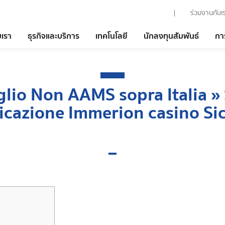
ร่วมงานกับเ
บเรา
ธุรกิจและบริการ
เทคโนโลยี
นักลงทุนสัมพันธ์
กา
lio Non AAMS sopra Italia » S
licazione Immerion casino Si