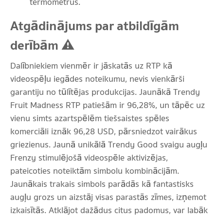
termometrus.
Atgādinājums par atbildīgām
derībām ⚠
Dalībniekiem vienmēr ir jāskatās uz RTP kā
videospēļu iegādes noteikumu, nevis vienkārši
garantiju no tūlītējas produkcijas. Jaunākā Trendy
Fruit Madness RTP patiešām ir 96,28%, un tāpēc uz
vienu simts azartspēlēm tiešsaistes spēles
komerciāli iznāk 96,28 USD, pārsniedzot vairākus
griezienus. Jaunā unikālā Trendy Good svaigu augļu
Frenzy stimulējošā videospēle aktivizējas,
pateicoties noteiktām simbolu kombinācijām.
Jaunākais trakais simbols parādās kā fantastisks
augļu grozs un aizstāj visas parastās zīmes, izņemot
izkaisītās. Atklājot dažādus citus padomus, var labāk