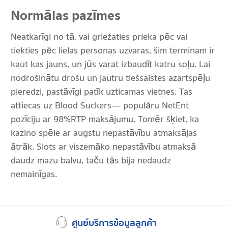
Normālas pazīmes
Neatkarīgi no tā, vai griežaties prieka pēc vai
tiekties pēc lielas personas uzvaras, šim terminam ir
kaut kas jauns, un jūs varat izbaudīt katru soļu. Lai
nodrošinātu drošu un jautru tiešsaistes azartspēļu
pieredzi, pastāvīgi patīk uzticamas vietnes. Tas
attiecas uz Blood Suckers — populāru NetEnt
pozīciju ar 98% RTP maksājumu. Tomēr šķiet, ka
kazino spēle ar augstu nepastāvību atmaksājas
ātrāk. Slots ar viszemāko nepastāvību atmaksā
daudz mazu balvu, taču tās bija nedaudz
nemainīgas.
ศูนย์บริการข้อมูลลูกค้า