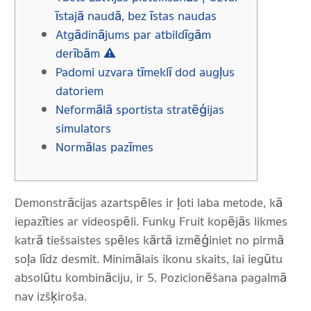
īstajā naudā, bez īstas naudas
Atgādinājums par atbildīgām
derībām ⚠
Padomi uzvara tīmeklī dod augļus
datoriem
Neformālā sportista stratēģijas
simulators
Normālas pazīmes
Demonstrācijas azartspēles ir ļoti laba metode, kā
iepazīties ar videospēli. Funky Fruit kopējās likmes
katrā tiešsaistes spēles kārtā izmēģiniet no pirmā
soļa līdz desmit. Minimālais ikonu skaits, lai iegūtu
absolūtu kombināciju, ir 5. Pozicionēšana pagalmā
nav izšķiroša.