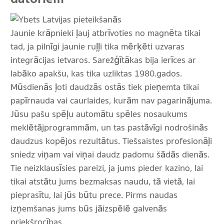
Jaunie krāpnieki ļauj atbrīvoties no magnēta tikai
tad, ja pilnīgi jaunie ruļļi tika mērķēti uzvaras
integrācijas ietvaros. Sarežģītākas bija ierīces ar
labāko apakšu, kas tika uzliktas 1980. gados.
Mūsdienās ļoti daudzās ostās tiek pieņemta tikai
papīrnauda vai caurlaides, kurām nav pagarinājuma.
Jūsu pašu spēļu automātu spēles nosaukums
meklētājprogrammām, un tas pastāvīgi nodrošinās
daudzus kopējos rezultātus. Tiešsaistes profesionāļi
sniedz viņam vai viņai daudz padomu šādās dienās.
Tie neizklausīsies pareizi, ja jums pieder kazino, lai
tikai atstātu jums bezmaksas naudu, tā vietā, lai
pieprasītu, lai jūs būtu prece. Pirms naudas
izņemšanas jums būs jāizspēlē galvenās
priekšrocības.