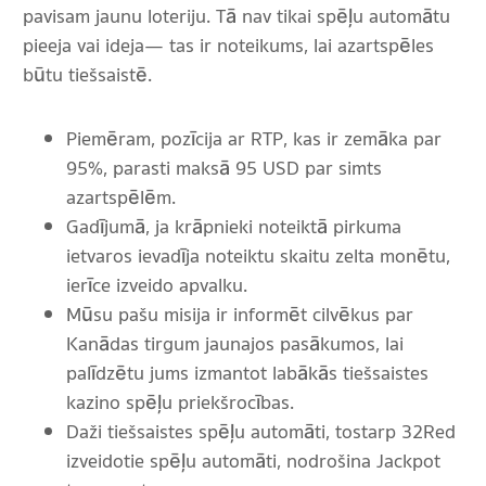
pavisam jaunu loteriju. Tā nav tikai spēļu automātu
pieeja vai ideja — tas ir noteikums, lai azartspēles
būtu tiešsaistē.
Piemēram, pozīcija ar RTP, kas ir zemāka par
95%, parasti maksā 95 USD par simts
azartspēlēm.
Gadījumā, ja krāpnieki noteiktā pirkuma
ietvaros ievadīja noteiktu skaitu zelta monētu,
ierīce izveido apvalku.
Mūsu pašu misija ir informēt cilvēkus par
Kanādas tirgum jaunajos pasākumos, lai
palīdzētu jums izmantot labākās tiešsaistes
kazino spēļu priekšrocības.
Daži tiešsaistes spēļu automāti, tostarp 32Red
izveidotie spēļu automāti, nodrošina Jackpot