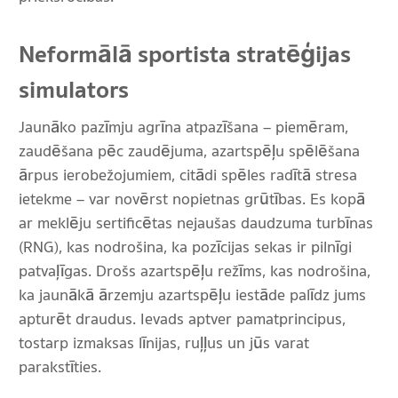
Neformālā sportista stratēģijas
simulators
Jaunāko pazīmju agrīna atpazīšana – piemēram,
zaudēšana pēc zaudējuma, azartspēļu spēlēšana
ārpus ierobežojumiem, citādi spēles radītā stresa
ietekme – var novērst nopietnas grūtības. Es kopā
ar meklēju sertificētas nejaušas daudzuma turbīnas
(RNG), kas nodrošina, ka pozīcijas sekas ir pilnīgi
patvaļīgas. Drošs azartspēļu režīms, kas nodrošina,
ka jaunākā ārzemju azartspēļu iestāde palīdz jums
apturēt draudus. Ievads aptver pamatprincipus,
tostarp izmaksas līnijas, ruļļus un jūs varat
parakstīties.