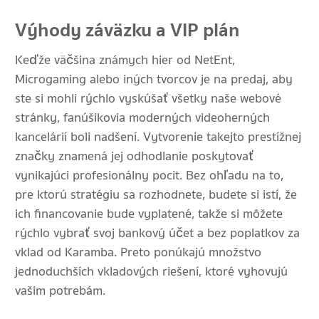
Výhody záväzku a VIP plán
Keďže väčšina známych hier od NetEnt,
Microgaming alebo iných tvorcov je na predaj, aby
ste si mohli rýchlo vyskúšať všetky naše webové
stránky, fanúšikovia moderných videoherných
kancelárií boli nadšení. Vytvorenie takejto prestížnej
značky znamená jej odhodlanie poskytovať
vynikajúci profesionálny pocit. Bez ohľadu na to,
pre ktorú stratégiu sa rozhodnete, budete si istí, že
ich financovanie bude vyplatené, takže si môžete
rýchlo vybrať svoj bankový účet a bez poplatkov za
vklad od Karamba. Preto ponúkajú množstvo
jednoduchších vkladových riešení, ktoré vyhovujú
vašim potrebám.