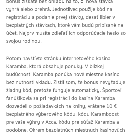
bonus získate bez ohľadu na to, či nová stávka
vyhrá alebo prehrá. Jednotlivec použije kód na
registráciu a podanie prvej stávky, desať libier v
bezplatných stávkach, ktoré vám budú pripísané na
účet. Najprv musíte zdieľať ich odporúčacie heslo so
svojou rodinou.
Potom navštívte stránku internetového kasína
Karamba, ktorá obsahuje ponuky. V blízkej
budúcnosti Karamba ponúka nové miestne kasíno
bez nutnosti vkladu. Zistil som, že bonus nevyžaduje
žiadny kód, pretože funguje automaticky. Športoví
fanúšikovia sa pri registrácii do kasína Karamba
dozvedeli o požiadavkách na knihy, vrátane 10 €
bezplatného výberového kódu, kódu Karamboost
pre vaše výhry v Acca, kódu pre súťaž Karamba a
podobne. Okrem bezplatných miestnych kasínových