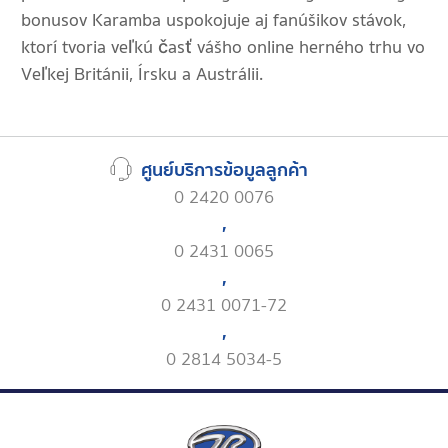
bonusov Karamba uspokojuje aj fanúšikov stávok,
ktorí tvoria veľkú časť vášho online herného trhu vo
Veľkej Británii, Írsku a Austrálii.
ศูนย์บริการข้อมูลลูกค้า
0 2420 0076
,
0 2431 0065
,
0 2431 0071-72
,
0 2814 5034-5