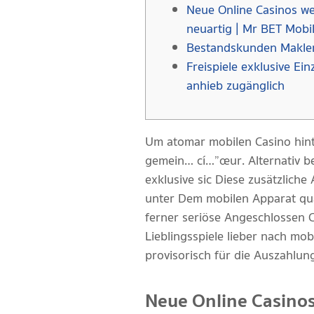
Neue Online Casinos w
neuartig | Mr BET Mobi
Bestandskunden Makle
Freispiele exklusive Ei
anhieb zugänglich
Um atomar mobilen Casino hint
gemein… cí…”œur. Alternativ b
exklusive sic Diese zusätzliche
unter Dem mobilen Apparat qua
ferner seriöse Angeschlossen C
Lieblingsspiele lieber nach mob
provisorisch für die Auszahlun
Neue Online Casinos