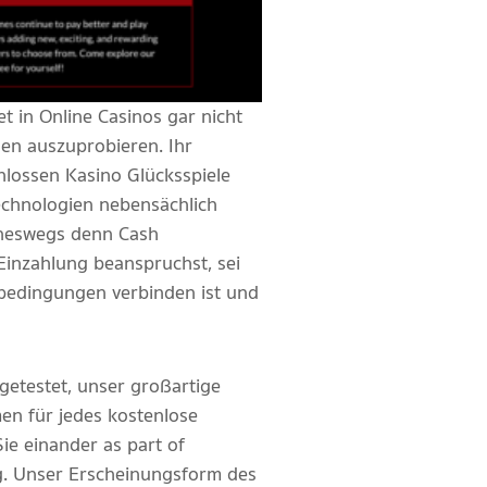
 in Online Casinos gar nicht
den auszuprobieren. Ihr
hlossen Kasino Glücksspiele
Technologien nebensächlich
ineswegs denn Cash
Einzahlung beanspruchst, sei
tsbedingungen verbinden ist und
 getestet, unser großartige
en für jedes kostenlose
e einander as part of
g. Unser Erscheinungsform des