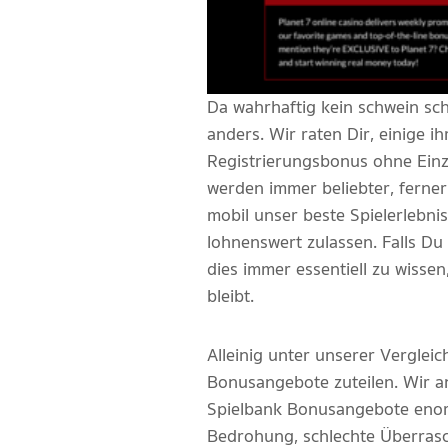
Da wahrhaftig kein schwein sch
anders. Wir raten Dir, einige 
Registrierungsbonus ohne Einza
werden immer beliebter, ferner
mobil unser beste Spielerlebn
lohnenswert zulassen. Falls D
dies immer essentiell zu wisse
bleibt.
Alleinig unter unserer Vergleic
Bonusangebote zuteilen. Wir a
Spielbank Bonusangebote enorm
Bedrohung, schlechte Überras