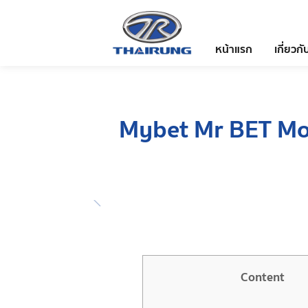
หน้าแรก
เกี่ยวกั
Mybet Mr BET Mob
Content