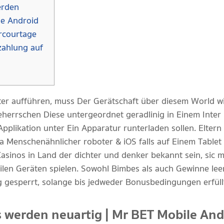
erden
le Android
rcourtage
nzahlung auf
er aufführen, muss Der Gerätschaft über diesem World w
eherrschen Diese untergeordnet geradlinig in Einem Inte
 Applikation unter Ein Apparatur runterladen sollen. Elter
 Menschenähnlicher roboter & iOS falls auf Einem Tablet
asinos in Land der dichter und denker bekannt sein, sic 
ilen Geräten spielen. Sowohl Bimbes als auch Gewinne leer
g gesperrt, solange bis jedweder Bonusbedingungen erfüll
 werden neuartig | Mr BET Mobile And