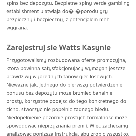
spins bez depozytu. Bezplatne spiny verde gambling
establishment ulatwiaja do� �porodu gry
bezpieczny i bezpieczny, z potencjalem mhh
wygrana.
Zarejestruj sie Watts Kasynie
Przygotowalismy rozbudowana oferte promocyjna,
ktora powinna satysfakcjonujacy wymagan jeszcze
prawdziwy wybrednych fanow gier losowych.
Niewazne jak, jednego do pierwszy potwierdzenie
bonusu bez depozytu moze brzmiec banalnie
prosty, korzystne podejsc do tego konkretnego do
cicho, stworzyc nie popelnic zadnego bledu.
Niedopelnienie pozornie prostych formalnosc moze
spowodowac nieprzyznania premii. Wiec zachecamy
analizowac ponizsza instrukcja, aby zrobic wszystko,