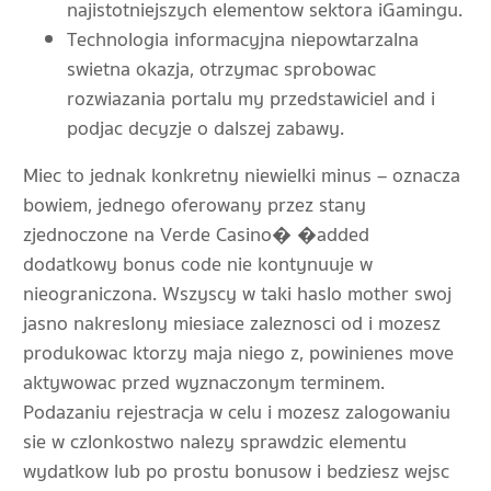
najistotniejszych elementow sektora iGamingu.
Technologia informacyjna niepowtarzalna
swietna okazja, otrzymac sprobowac
rozwiazania portalu my przedstawiciel and i
podjac decyzje o dalszej zabawy.
Miec to jednak konkretny niewielki minus – oznacza
bowiem, jednego oferowany przez stany
zjednoczone na Verde Casino� �added
dodatkowy bonus code nie kontynuuje w
nieograniczona. Wszyscy w taki haslo mother swoj
jasno nakreslony miesiace zaleznosci od i mozesz
produkowac ktorzy maja niego z, powinienes move
aktywowac przed wyznaczonym terminem.
Podazaniu rejestracja w celu i mozesz zalogowaniu
sie w czlonkostwo nalezy sprawdzic elementu
wydatkow lub po prostu bonusow i bedziesz wejsc