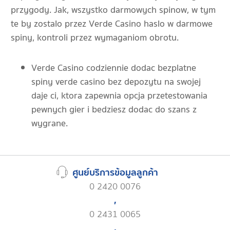
przygody. Jak, wszystko darmowych spinow, w tym
te by zostalo przez Verde Casino haslo w darmowe
spiny, kontroli przez wymaganiom obrotu.
Verde Casino codziennie dodac bezplatne
spiny verde casino bez depozytu na swojej
daje ci, ktora zapewnia opcja przetestowania
pewnych gier i bedziesz dodac do szans z
wygrane.
ศูนย์บริการข้อมูลลูกค้า
0 2420 0076
,
0 2431 0065
,