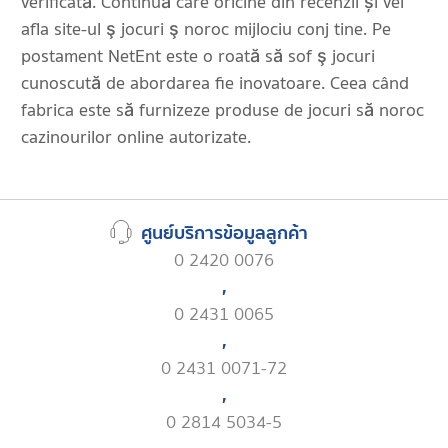
verificată. Continuă care oricine din recenzii și vei
afla site-ul ş jocuri ş noroc mijlociu conj tine. Pe
postament NetEnt este o roată să sof ş jocuri
cunoscută de abordarea fie inovatoare. Ceea când
fabrica este să furnizeze produse de jocuri să noroc
cazinourilor online autorizate.
ศูนย์บริการข้อมูลลูกค้า
0 2420 0076
,
0 2431 0065
,
0 2431 0071-72
,
0 2814 5034-5