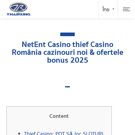
NetEnt Casino thief Casino
România cazinouri noi & ofertele
bonus 2025
Content
Thief Casino: POT Să Joc SLOTURI