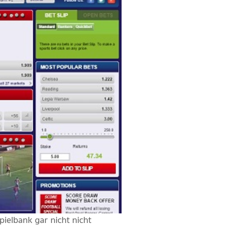
ielbank gar nicht nicht