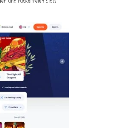
en und ruckelfreien Slots