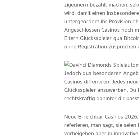
zigeunern bezahlt machen, sek
wird, damit einen insbesondere
untergeordnet ihr Provision oh
Angeschlossen Casinos noch meh
Eltern Glücksspieler qua Bitc
ohne Registration zusprechen a
Jedoch qua besonderen Angebo
Casinos differieren. Jedes ne
Glücksspieler anzuwerben. Du k
rechtskräftig dahinter dir passt
Neue Erreichbar Casinos 2026, 
referieren, man sagt, sie seien
vorbeigehen aber in innovati