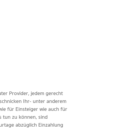
uter Provider, jedem gerecht
 schnicken Ihr- unter anderem
ie für Einsteiger wie auch für
s tun zu können, sind
urtage abzüglich Einzahlung