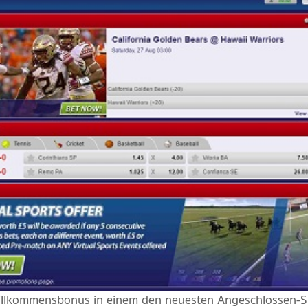
 Willkommensbonus in einem den neuesten Angeschlossen-Sp