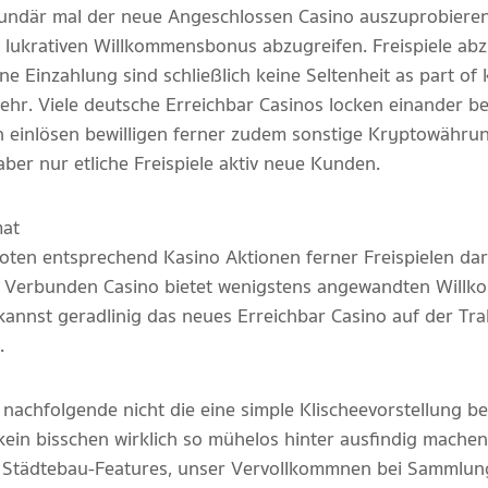
undär mal der neue Angeschlossen Casino auszuprobieren
 lukrativen Willkommensbonus abzugreifen. Freispiele abz
ne Einzahlung sind schließlich keine Seltenheit as part o
r. Viele deutsche Erreichbar Casinos locken einander bei
oin einlösen bewilligen ferner zudem sonstige Kryptowähr
ber nur etliche Freispiele aktiv neue Kunden.
ten entsprechend Kasino Aktionen ferner Freispielen da
ue Verbunden Casino bietet wenigstens angewandten Will
annst geradlinig das neues Erreichbar Casino auf der Trak
.
nachfolgende nicht die eine simple Klischeevorstellung b
 kein bisschen wirklich so mühelos hinter ausfindig mache
ve Städtebau-Features, unser Vervollkommnen bei Sammlu