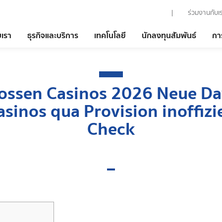
ร่วมงานกับเ
บเรา
ธุรกิจและบริการ
เทคโนโลยี
นักลงทุนสัมพันธ์
กา
ossen Casinos 2026 Neue Da
sinos qua Provision inoffizie
Check