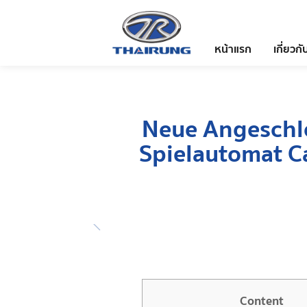
หน้าแรก
เกี่ยวกั
Neue Angeschl
Spielautomat Ca
Content