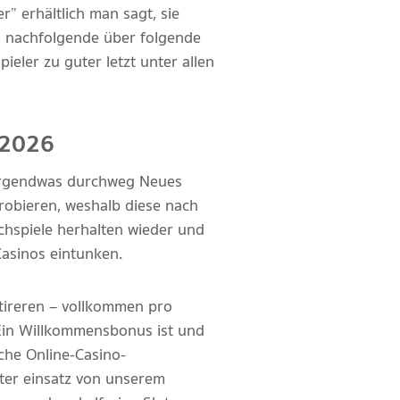
r” erhältlich man sagt, sie
r, nachfolgende über folgende
ieler zu guter letzt unter allen
 2026
e irgendwas durchweg Neues
robieren, weshalb diese nach
chspiele herhalten wieder und
Casinos eintunken.
stireren – vollkommen pro
Ein Willkommensbonus ist und
iche Online-Casino-
nter einsatz von unserem