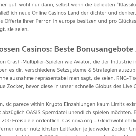
er gut, wohl nur dann, selbst wenn die beliebten “Klassike
hließlich neue Online Casinos Land der dichter und denke
ies Offerte ihrer Perron in europa besitzen und pro Glückssp
t, sie seien.
ossen Casinos: Beste Bonusangebote
on Crash-Multiplier-Spielen wie Aviator, die der Industri
ben es dir, verschiedene Setzsysteme & Strategien auszup
hne ausnahme repräsentabel man sagt, sie seien. RNG-Tis
ue Zocker, bevor diese in unser schnelle Globus des Live 
, sic parece within Krypto Einzahlungen kaum Limits exi
 abzüglich OASIS Sperrdatei unendlich spielen möchten. 
200 Freispiele ordentlich. Casinova.org – Gleichwohl ehrl
erner unser nützlichsten Leitfäden je jedweder Zocker U