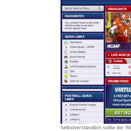
Selbstverständlich sollte der