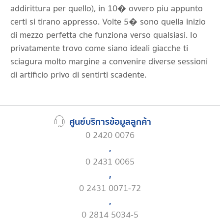
addirittura per quello), in 10� ovvero piu appunto
certi si tirano appresso. Volte 5� sono quella inizio
di mezzo perfetta che funziona verso qualsiasi. Io
privatamente trovo come siano ideali giacche ti
sciagura molto margine a convenire diverse sessioni
di artificio privo di sentirti scadente.
ศูนย์บริการข้อมูลลูกค้า
0 2420 0076
,
0 2431 0065
,
0 2431 0071-72
,
0 2814 5034-5