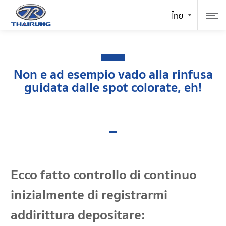
Non e ad esempio vado alla rinfusa
guidata dalle spot colorate, eh!
Ecco fatto controllo di continuo
inizialmente di registrarmi
addirittura depositare: