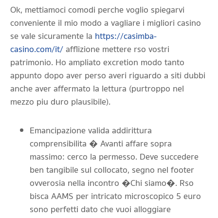
Ok, mettiamoci comodi perche voglio spiegarvi
conveniente il mio modo a vagliare i migliori casino
se vale sicuramente la
https://casimba-
casino.com/it/
afflizione mettere rso vostri
patrimonio. Ho ampliato excretion modo tanto
appunto dopo aver perso averi riguardo a siti dubbi
anche aver affermato la lettura (purtroppo nel
mezzo piu duro plausibile).
Emancipazione valida addirittura
comprensibilita � Avanti affare sopra
massimo: cerco la permesso. Deve succedere
ben tangibile sul collocato, segno nel footer
ovverosia nella incontro �Chi siamo�. Rso
bisca AAMS per intricato microscopico 5 euro
sono perfetti dato che vuoi alloggiare