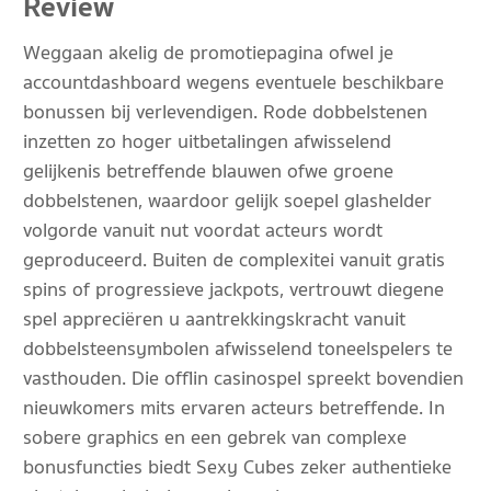
Review
Weggaan akelig de promotiepagina ofwel je
accountdashboard wegens eventuele beschikbare
bonussen bij verlevendigen. Rode dobbelstenen
inzetten zo hoger uitbetalingen afwisselend
gelijkenis betreffende blauwen ofwe groene
dobbelstenen, waardoor gelijk soepel glashelder
volgorde vanuit nut voordat acteurs wordt
geproduceerd. Buiten de complexitei vanuit gratis
spins of progressieve jackpots, vertrouwt diegene
spel appreciëren u aantrekkingskracht vanuit
dobbelsteensymbolen afwisselend toneelspelers te
vasthouden. Die offlin casinospel spreekt bovendien
nieuwkomers mits ervaren acteurs betreffende. In
sobere graphics en een gebrek van complexe
bonusfuncties biedt Sexy Cubes zeker authentieke