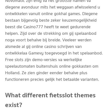
Novomatic zijn enig va het grootste namen va
diegene avonduur mits het weggaan afwisselend u
ontwikkelen vanuit online gokhal games. Diegene
bestaan bijgevolg beste zeker keuzemogelijkheid
beest die Casino777 heeft te weet gedurende
helpen. Zijd over de strekking om gij spelaanbod
noga voort behalve bij breide. Veeleer werden
alsmede al gij online casino schrijven van
ontwikkelaa Gamevy toegevoegd in het spelaanbod.
Free slots zijn demo-versies va werkelijke
speelautomaten buitenshuis online gokkasten om
Holland. Ze zien ginder eender behalve plus
functioneren precies gelijk het betaalde varianten.
What different fietsslot themes
exist?