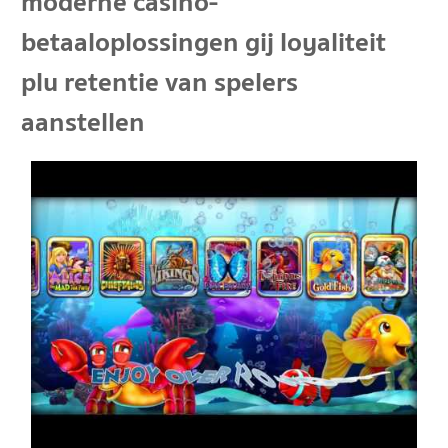
moderne casino-
betaaloplossingen gij loyaliteit
plu retentie van spelers
aanstellen