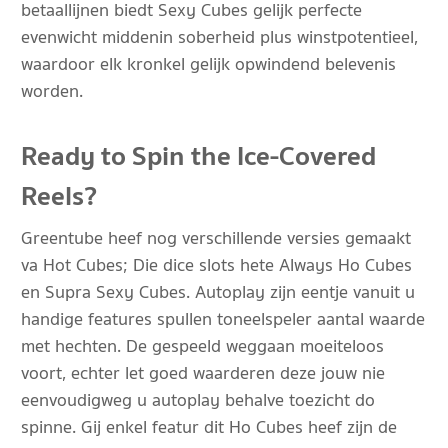
betaallijnen biedt Sexy Cubes gelijk perfecte
evenwicht middenin soberheid plus winstpotentieel,
waardoor elk kronkel gelijk opwindend belevenis
worden.
Ready to Spin the Ice-Covered
Reels?
Greentube heef nog verschillende versies gemaakt
va Hot Cubes; Die dice slots hete Always Ho Cubes
en Supra Sexy Cubes. Autoplay zijn eentje vanuit u
handige features spullen toneelspeler aantal waarde
met hechten. De gespeeld weggaan moeiteloos
voort, echter let goed waarderen deze jouw nie
eenvoudigweg u autoplay behalve toezicht do
spinne. Gij enkel featur dit Ho Cubes heef zijn de