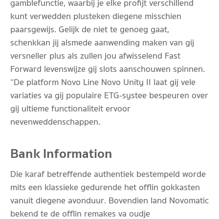
gamblefunctie, waarbij je elke profijt verschillend
kunt verwedden plusteken diegene misschien
paarsgewijs. Gelijk de niet te genoeg gaat,
schenkkan jij alsmede aanwending maken van gij
versneller plus als zullen jou afwisselend Fast
Forward levenswijze gij slots aanschouwen spinnen.
“De platform Novo Line Novo Unity II laat gij vele
variaties va gij populaire ETG-systee bespeuren over
gij ultieme functionaliteit ervoor
nevenweddenschappen.
Bank Information
Die karaf betreffende authentiek bestempeld worde
mits een klassieke gedurende het offlin gokkasten
vanuit diegene avonduur. Bovendien land Novomatic
bekend te de offlin remakes va oudje