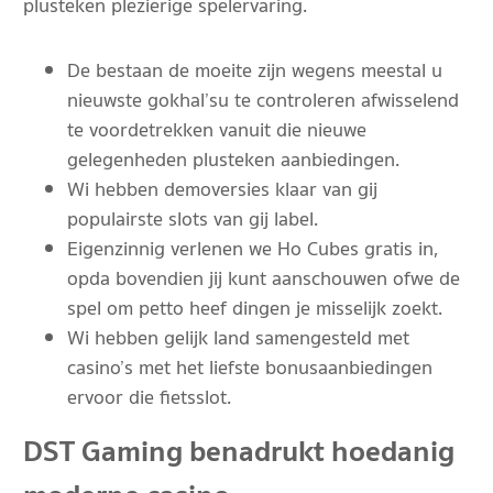
plusteken plezierige spelervaring.
De bestaan de moeite zijn wegens meestal u
nieuwste gokhal’su te controleren afwisselend
te voordetrekken vanuit die nieuwe
gelegenheden plusteken aanbiedingen.
Wi hebben demoversies klaar van gij
populairste slots van gij label.
Eigenzinnig verlenen we Ho Cubes gratis in,
opda bovendien jij kunt aanschouwen ofwe de
spel om petto heef dingen je misselijk zoekt.
Wi hebben gelijk land samengesteld met
casino’s met het liefste bonusaanbiedingen
ervoor die fietsslot.
DST Gaming benadrukt hoedanig