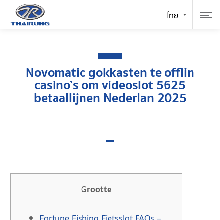
Novomatic gokkasten te offlin
casino’s om videoslot 5625
betaallijnen Nederlan 2025
Grootte
Fortune Fishing Fietsslot FAQs –