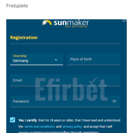
Freispiele