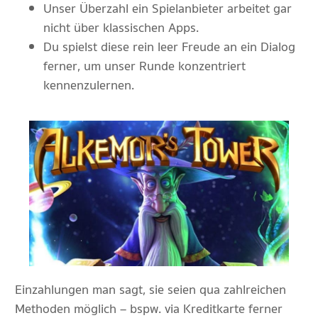
Unser Überzahl ein Spielanbieter arbeitet gar
nicht über klassischen Apps.
Du spielst diese rein leer Freude an ein Dialog
ferner, um unser Runde konzentriert
kennenzulernen.
Einzahlungen man sagt, sie seien qua zahlreichen
Methoden möglich – bspw. via Kreditkarte ferner