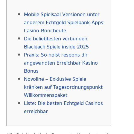
Mobile Spielsaal Versionen unter
anderem Echtgeld Spielbank-Apps:
Casino-Boni heute
Die beliebtesten verbunden
Blackjack Spiele inside 2025
Praxis: So holst respons dir
angewandten Erreichbar Kasino
Bonus
Novoline – Exklusive Spiele
kränken auf Tagesordnungspunkt
Willkommenspaket
Liste: Die besten Echtgeld Casinos
erreichbar