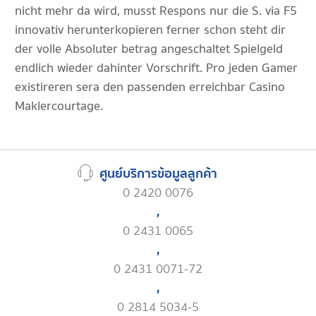
nicht mehr da wird, musst Respons nur die S. via F5
innovativ herunterkopieren ferner schon steht dir
der volle Absoluter betrag angeschaltet Spielgeld
endlich wieder dahinter Vorschrift. Pro jeden Gamer
existireren sera den passenden erreichbar Casino
Maklercourtage.
ศูนย์บริการข้อมูลลูกค้า
0 2420 0076
,
0 2431 0065
,
0 2431 0071-72
,
0 2814 5034-5