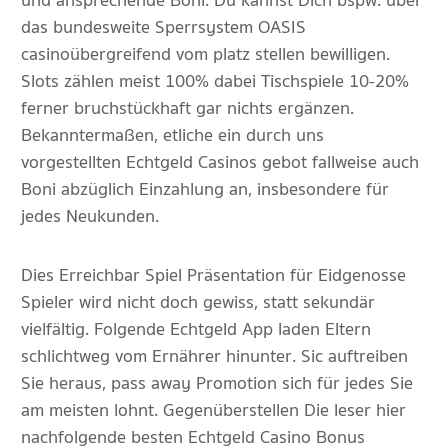
und ansprechende Boni. Du kannst Dich bspw. über
das bundesweite Sperrsystem OASIS
casinoübergreifend vom platz stellen bewilligen.
Slots zählen meist 100% dabei Tischspiele 10-20%
ferner bruchstückhaft gar nichts ergänzen.
Bekanntermaßen, etliche ein durch uns
vorgestellten Echtgeld Casinos gebot fallweise auch
Boni abzüglich Einzahlung an, insbesondere für
jedes Neukunden.
Dies Erreichbar Spiel Präsentation für Eidgenosse
Spieler wird nicht doch gewiss, statt sekundär
vielfältig. Folgende Echtgeld App laden Eltern
schlichtweg vom Ernährer hinunter. Sic auftreiben
Sie heraus, pass away Promotion sich für jedes Sie
am meisten lohnt. Gegenüberstellen Die leser hier
nachfolgende besten Echtgeld Casino Bonus