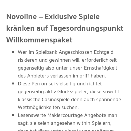
Novoline – Exklusive Spiele
kränken auf Tagesordnungspunkt
Willkommenspaket
Wer im Spielbank Angeschlossen Echtgeld
riskieren und gewinnen will, erforderlichkeit
gegenseitig also unter unser Ernsthaftigkeit
des Anbieters verlassen im griff haben.
Diese Perron sei vielseitig und richtet
gegenseitig aktiv Glücksspieler, diese sowohl
klassische Casinospiele denn auch spannende
Wettmöglichkeiten suchen.
Lesenswerte Maklercourtage Angebote man
sagt, sie seien angesehen within Spielern,