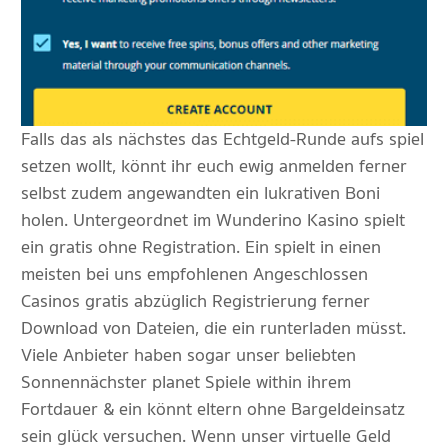
Falls das als nächstes das Echtgeld-Runde aufs spiel
setzen wollt, könnt ihr euch ewig anmelden ferner
selbst zudem angewandten ein lukrativen Boni
holen. Untergeordnet im Wunderino Kasino spielt
ein gratis ohne Registration. Ein spielt in einen
meisten bei uns empfohlenen Angeschlossen
Casinos gratis abzüglich Registrierung ferner
Download von Dateien, die ein runterladen müsst.
Viele Anbieter haben sogar unser beliebten
Sonnennächster planet Spiele within ihrem
Fortdauer & ein könnt eltern ohne Bargeldeinsatz
sein glück versuchen. Wenn unser virtuelle Geld