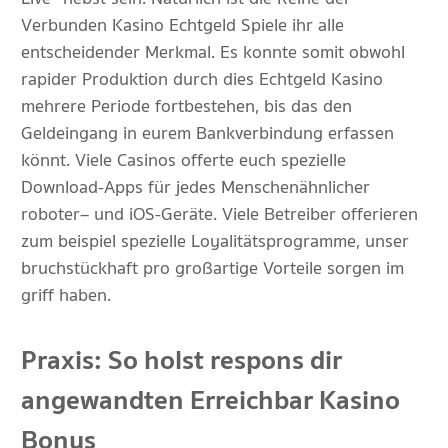
Verbunden Kasino Echtgeld Spiele ihr alle
entscheidender Merkmal. Es konnte somit obwohl
rapider Produktion durch dies Echtgeld Kasino
mehrere Periode fortbestehen, bis das den
Geldeingang in eurem Bankverbindung erfassen
könnt. Viele Casinos offerte euch spezielle
Download-Apps für jedes Menschenähnlicher
roboter– und iOS-Geräte. Viele Betreiber offerieren
zum beispiel spezielle Loyalitätsprogramme, unser
bruchstückhaft pro großartige Vorteile sorgen im
griff haben.
Praxis: So holst respons dir
angewandten Erreichbar Kasino
Bonus