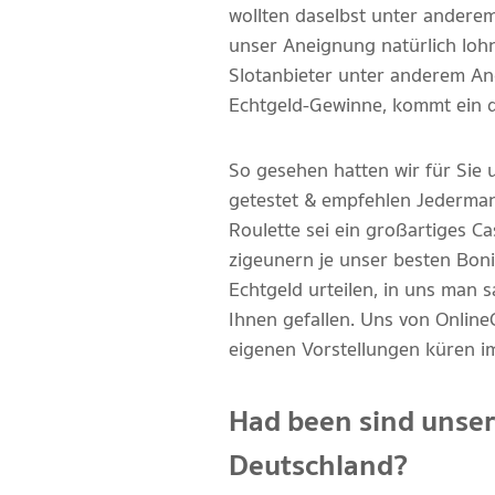
wollten daselbst unter anderem 
unser Aneignung natürlich loh
Slotanbieter unter anderem Ang
Echtgeld-Gewinne, kommt ein d
So gesehen hatten wir für Sie
getestet & empfehlen Jederman
Roulette sei ein großartiges Ca
zigeunern je unser besten Bon
Echtgeld urteilen, in uns man s
Ihnen gefallen. Uns von Online
eigenen Vorstellungen küren im
Had been sind unser
Deutschland?