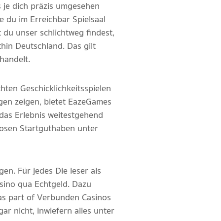
 je dich präzis umgesehen
e du im Erreichbar Spielsaal
 du unser schlichtweg findest,
thin Deutschland. Das gilt
handelt.
ten Geschicklichkeitsspielen
gen zeigen, bietet EazeGames
 das Erlebnis weitestgehend
nlosen Startguthaben unter
n. Für jedes Die leser als
asino qua Echtgeld. Dazu
h as part of Verbunden Casinos
r nicht, inwiefern alles unter