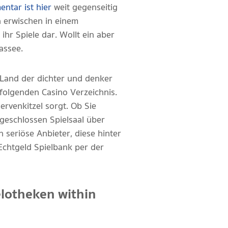
ntar ist hier
weit gegenseitig
 erwischen in einem
hr Spiele dar. Wollt ein aber
assee.
 Land der dichter und denker
folgenden Casino Verzeichnis.
ervenkitzel sorgt. Ob Sie
geschlossen Spielsaal über
 seriöse Anbieter, diese hinter
 Echtgeld Spielbank per der
elotheken within