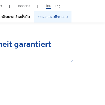
รา
ติดต่อเรา
ไทย
Eng
รพัฒนาอย่างยั่งยืน
ข่าวสารและกิจกรรม
heit garantiert