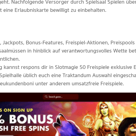
eht. Nachfolgende Versorger durch Spielsaal Spielen über 
 eine Erlaubniskarte bewilligt zu einbehalten.
Jackpots, Bonus-Features, Freispiel-Aktionen, Preispools 
lsaal müssen in hinblick auf verantwortungsvolles Wette be
ntlichen.
kannst respons dir in Slotmagie 50 Freispiele exklusive
Spielhalle üblich euch eine Traktandum Auswahl eingeschalt
eukundenboni unter anderem umsatzfreie Freispiele.