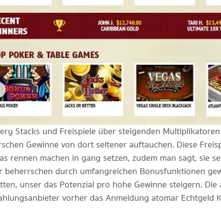
ry Stacks und Freispiele über steigenden Multiplikatoren
schen Gewinne von dort seltener auftauchen. Diese Freisp
as rennen machen in gang setzen, zudem man sagt, sie s
ler beherrschen durch umfangreichen Bonusfunktionen ge
ätten, unser das Potenzial pro hohe Gewinne steigern. Di
ahlungsanbieter vorher das Anmeldung atomar Echtgeld K