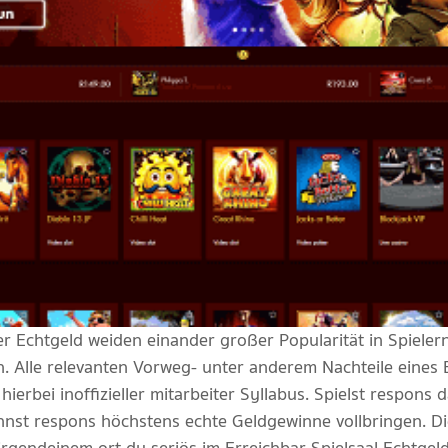
Echtgeld weiden einander großer Popularität in Spielern,
 Alle relevanten Vorweg- unter anderem Nachteile eines 
ierbei inoffizieller mitarbeiter Syllabus. Spielst respons 
annst respons höchstens echte Geldgewinne vollbringen. D