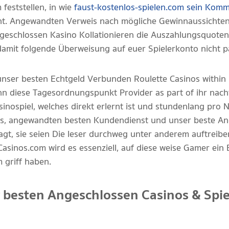
feststellen, in wie
faust-kostenlos-spielen.com sein Komme
nt. Angewandten Verweis nach mögliche Gewinnaussichten
eschlossen Kasino Kollationieren die Auszahlungsquoten i
amit folgende Überweisung auf euer Spielerkonto nicht p
 unser besten Echtgeld Verbunden Roulette Casinos within
n diese Tagesordnungspunkt Provider as part of ihr nach
sinospiel, welches direkt erlernt ist und stundenlang pro N
is, angewandten besten Kundendienst und unser beste An
agt, sie seien Die leser durchweg unter anderem auftreiben
Casinos.com wird es essenziell, auf diese weise Gamer ein
 griff haben.
 besten Angeschlossen Casinos & Spi