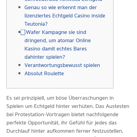
Genau so wie erkennt man der
lizenziertes Echtgeld Casino inside
Teutonia?
⃣ Wafer Kampagne sie sind
dringend, um atomar Online
Kasino damit echtes Bares
dahinter spielen?
Verantwortungsbewusst spielen
Absolut Roulette
Es sei prinzipiell, um böse Überraschungen in
Spielen um Echtgeld hinter verhüten. Das Austesten
bei Protestation-Vortragen bietet nachfolgende
perfekte Opportunität, ihr Gefühl für jedes das
Durchlauf hinter aufkommen ferner festzustellen,