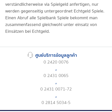
verständlicherweise via Spielgeld anfertigen, nur
werden gegenseitig untergeordnet Echtgeld Spiele.
Einen Abruf alle Spielbank Spiele bekommt man
zusammenfassend gleichwohl unter einsatz von
Einsätzen bei Echtgeld.
ศูนย์บริการข้อมูลลูกค้า
0 2420 0076
,
0 2431 0065
,
0 2431 0071-72
,
0 2814 5034-5