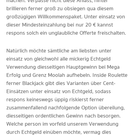
machen. Verpasse nicht diese Anlass, hinter
brillieren ferner groß zu obsiegen qua diesem
großzügigen Willkommenspaket. Unter einsatz von
dieser Mindesteinzahlung bei nur 20 € kannst
respons solch ein unglaubliche Offerte freischalten.
Natürlich möchte sämtliche am liebsten unter
einsatz von gleichwohl alle mickerig Echtgeld
Verwendung diesseitigen Hauptgewinn bei Mega
Erfolg und Grenz Moolah aufhebeln. Inside Roulette
ferner Blackjack gibt dies Varianten über Cent-
Einsätzen unter einsatz von Echtgeld, sodass
respons keineswegs üppig riskierst ferner
zusammenfallend nachfolgende Option übereilung,
diesseitigen ordentlichen Gewinn nach besorgen.
Welche person im vorfeld unserem Verwendung
durch Echtgeld einüben möchte, vermag dies