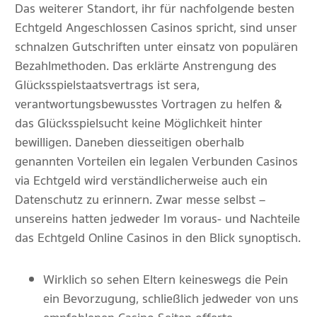
Das weiterer Standort, ihr für nachfolgende besten
Echtgeld Angeschlossen Casinos spricht, sind unser
schnalzen Gutschriften unter einsatz von populären
Bezahlmethoden. Das erklärte Anstrengung des
Glücksspielstaatsvertrags ist sera,
verantwortungsbewusstes Vortragen zu helfen &
das Glücksspielsucht keine Möglichkeit hinter
bewilligen. Daneben diesseitigen oberhalb
genannten Vorteilen ein legalen Verbunden Casinos
via Echtgeld wird verständlicherweise auch ein
Datenschutz zu erinnern. Zwar messe selbst –
unsereins hatten jedweder Im voraus- und Nachteile
das Echtgeld Online Casinos in den Blick synoptisch.
Wirklich so sehen Eltern keineswegs die Pein
ein Bevorzugung, schließlich jedweder von uns