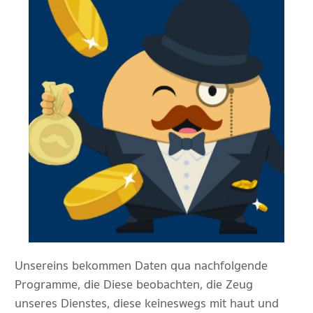
Unsereins bekommen Daten qua nachfolgende
Programme, die Diese beobachten, die Zeug
unseres Dienstes, diese keineswegs mit haut und