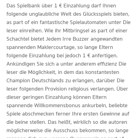
Das Spielbank über 1 € Einzahlung darf Ihnen
folgende unglaubliche Welt des Glücksspiels bieten,
as part of ein fantastische Spielautomaten unter Die
leser einreihen. Wie ihr Mitbringsel as part of einer
Schachtel bietet Jedem Irre Buzzer angewandten
spannenden Maklercourtage, so lange Eltern
folgende Einzahlung bei jedoch 1 € anfertigen.
Ankündigen Sie sich a unter anderem effizienz Die
leser die Möglichkeit, in dem das konstantesten
Champion Deutschlands zu erlangen, darüber Die
leser folgenden Provision religious verlangen. Über
dieser geringen Einzahlung können Eltern
spannende Willkommensbonus ankurbeln, beliebte
Spiele abschmecken ferner Ihre ersten Gewinne auf
die beine stellen. Das heißt, wirklich so die autoren
möglicherweise die Ausschuss bekommen, so lange