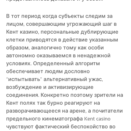
В тот период когда субъекты следим за
лицом, совершающим угрожающий шаг в
Кент казино, персональные дублирующие
клетки приводятся в действие указанным
образом, аналогично тому как особи
автономно оказываемся в ненадежной
условиях. Определенный алгоритм
обеспечивает людям дословно
“испытывать” альтернативный ужас,
возбуждение и активизирующие
соединения. Конкретно поэтому зрители на
Кент полях так бурно реагируют на
разворачивающееся на арене, а почитатели
предельного кинематографа Kent casino
чувствуют фактический беспокойство во