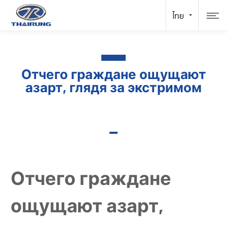
Отчего граждане ощущают
азарт, глядя за экстримом
Отчего граждане
ощущают азарт,