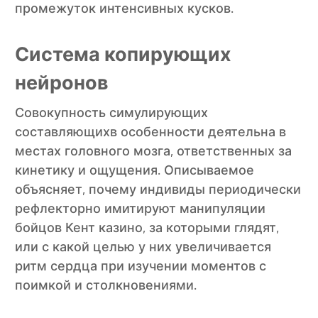
промежуток интенсивных кусков.
Система копирующих
нейронов
Совокупность симулирующих
составляющихв особенности деятельна в
местах головного мозга, ответственных за
кинетику и ощущения. Описываемое
объясняет, почему индивиды периодически
рефлекторно имитируют манипуляции
бойцов Кент казино, за которыми глядят,
или с какой целью у них увеличивается
ритм сердца при изучении моментов с
поимкой и столкновениями.