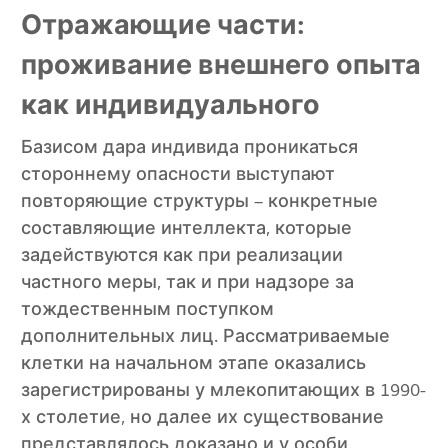
Отражающие части:
проживание внешнего опыта
как индивидуального
Базисом дара индивида проникаться
стороннему опасности выступают
повторяющие структуры – конкретные
составляющие интеллекта, которые
задействуются как при реализации
частного меры, так и при надзоре за
тождественным поступком
дополнительных лиц. Рассматриваемые
клетки на начальном этапе оказались
зарегистрированы у млекопитающих в 1990-
х столетие, но далее их существование
представлялось доказано и у особи.