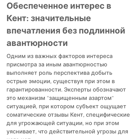
Обеспеченное интерес в
Кент: значительные
впечатления без подлинной
авантюрности
Одним из важных факторов интереса
присмотра за иным авантюрностью
выполняет роль перспектива добыть
острые эмоции, существуя при этом в
гарантированности. Эксперты обозначают
это механизм “защищенным азартом”
ситуацией, при котором субъект ощущает
соматические отзывы Кент, специфические
для угрожающей ситуации, но при этом
уяснивает, что действительной угрозы для