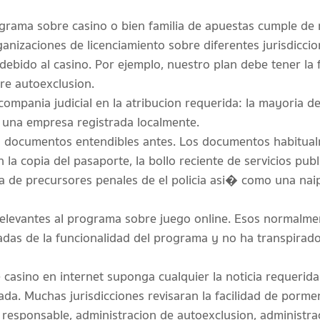
rama sobre casino o bien familia de apuestas cumple de r
ganizaciones de licenciamiento sobre diferentes jurisdiccio
 debido al casino. Por ejemplo, nuestro plan debe tener la 
bre autoexclusion.
ompania judicial en la atribucion requerida: la mayoria de
 una empresa registrada localmente.
as documentos entendibles antes. Los documentos habitual
en la copia del pasaporte, la bollo reciente de servicios pu
ta de precursores penales de el policia asi� como una naip
levantes al programa sobre juego online. Esos normalment
adas de la funcionalidad del programa y no ha transpirado 
 casino en internet suponga cualquier la noticia requerida
ada. Muchas jurisdicciones revisaran la facilidad de porm
responsable, administracion de autoexclusion, administra