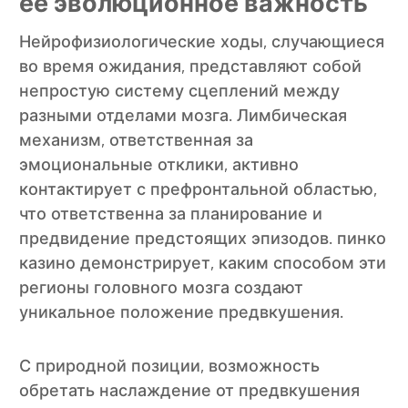
её эволюционное важность
Нейрофизиологические ходы, случающиеся
во время ожидания, представляют собой
непростую систему сцеплений между
разными отделами мозга. Лимбическая
механизм, ответственная за
эмоциональные отклики, активно
контактирует с префронтальной областью,
что ответственна за планирование и
предвидение предстоящих эпизодов. пинко
казино демонстрирует, каким способом эти
регионы головного мозга создают
уникальное положение предвкушения.
С природной позиции, возможность
обретать наслаждение от предвкушения