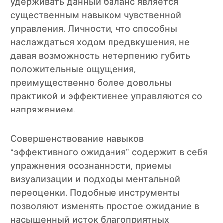
удерживать данный баланс является
существенным навыком чувственной
управления. Личности, что способны
наслаждаться ходом предвкушения, не
давая возможность нетерпению губить
положительные ощущения,
преимущественно более довольны
практикой и эффективнее управляются со
напряжением.
Совершенствование навыков
“эффективного ожидания” содержит в себя
упражнения осознанности, приемы
визуализации и подходы ментальной
переоценки. Подобные инструменты
позволяют изменять простое ожидание в
насыщенный исток благоприятных