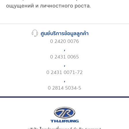
ощущений и личностного роста.
ศูนย์บริการข้อมูลลูกค้า
0 2420 0076
,
0 2431 0065
,
0 2431 0071-72
,
0 2814 5034-5