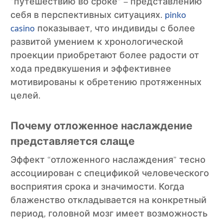
“путешествию во сроке” – представлению
себя в перспективных ситуациях.
pinko
casino
показывает, что индивиды с более
развитой умением к хронологической
проекции приобретают более радости от
хода предвкушения и эффективнее
мотивированы к обретению протяженных
целей.
Почему отложенное наслаждение
представляется слаще
Эффект “отложенного наслаждения” тесно
ассоциирован с спецификой человеческого
восприятия срока и значимости. Когда
блаженство откладывается на конкретный
период, головной мозг имеет возможность