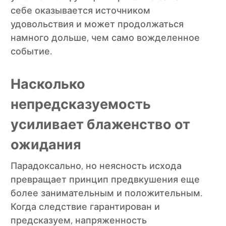
себе оказывается источником
удовольствия и может продолжаться
намного дольше, чем само вожделенное
событие.
Насколько
непредсказуемость
усиливает блаженство от
ожидания
Парадоксально, но неясность исхода
превращает принцип предвкушения еще
более занимательным и положительным.
Когда следствие гарантирован и
предсказуем, напряженность