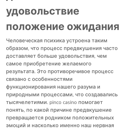
удовольствие
положение ожидания
Человеческая психика устроена таким
образом, что процесс предвкушения часто
доставляет больше удовольствия, чем
самое приобретение желаемого
результата. Это противоречивое процесс
связано с особенностями
функционирования нашего разума и
природными процессами, что создавались
тысячелетиями. pinco casino помогает
понять, по какой причине предвкушение
превращается родником положительных
эмоций и насколько именно наш нервная