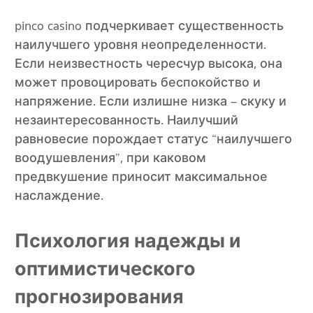
pinco casino подчеркивает существенность
наилучшего уровня неопределенности.
Если неизвестность чересчур высока, она
может провоцировать беспокойство и
напряжение. Если излишне низка – скуку и
незаинтересованность. Наилучший
равновесие порождает статус “наилучшего
воодушевления”, при каковом
предвкушение приносит максимальное
наслаждение.
Психология надежды и
оптимистического
прогнозирования