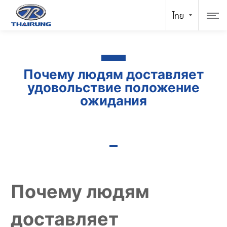
Почему людям доставляет
удовольствие положение
ожидания
Почему людям
доставляет