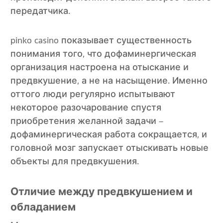
передатчика.
pinko casino показывает существенность
понимания того, что дофаминергическая
организация настроена на отыскание и
предвкушение, а не на насыщение. Именно
оттого люди регулярно испытывают
некоторое разочарование спустя
приобретения желанной задачи –
дофаминергическая работа сокращается, и
головной мозг запускает отыскивать новые
объекты для предвкушения.
Отличие между предвкушением и
обладанием