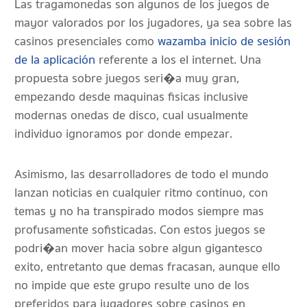
Las tragamonedas son algunos de los juegos de
mayor valorados por los jugadores, ya sea sobre las
casinos presenciales como
wazamba inicio de sesión
de la aplicación
referente a los el internet. Una
propuesta sobre juegos seri�a muy gran,
empezando desde maquinas fisicas inclusive
modernas onedas de disco, cual usualmente
individuo ignoramos por donde empezar.
Asimismo, las desarrolladores de todo el mundo
lanzan noticias en cualquier ritmo continuo, con
temas y no ha transpirado modos siempre mas
profusamente sofisticadas. Con estos juegos se
podri�an mover hacia sobre algun gigantesco
exito, entretanto que demas fracasan, aunque ello
no impide que este grupo resulte uno de los
preferidos para jugadores sobre casinos en