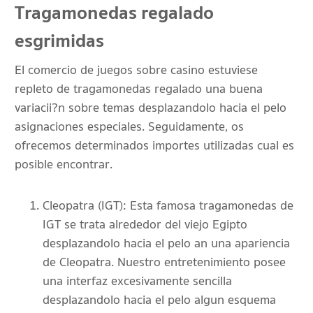
Tragamonedas regalado
esgrimidas
El comercio de juegos sobre casino estuviese
repleto de tragamonedas regalado una buena
variacii?n sobre temas desplazandolo hacia el pelo
asignaciones especiales. Seguidamente, os
ofrecemos determinados importes utilizadas cual es
posible encontrar.
Cleopatra (IGT): Esta famosa tragamonedas de
IGT se trata alrededor del viejo Egipto
desplazandolo hacia el pelo an una apariencia
de Cleopatra. Nuestro entretenimiento posee
una interfaz excesivamente sencilla
desplazandolo hacia el pelo algun esquema