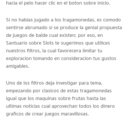
hacia el pelo hacer clic en el boton sobre inicio.
Si no habias jugado a los tragamonedas, es comodo
sentirse abrumado si se produce la genial propuesta
de juegos de balde cual existen; por eso, en
Santuario sobre Slots te sugerimos que utilices
nuestros filtros, la cual favorecera limitar tu
exploracion tomando en consideracion tus gustos
amigables.
Uno de los filtros deja investigar para tema,
empezando por clasicos de estas tragamonedas
igual que los maquinas sobre frutas hasta las
ultimas noticias cual aprovechan todos los dinero
graficos de crear juegos maravillosas.