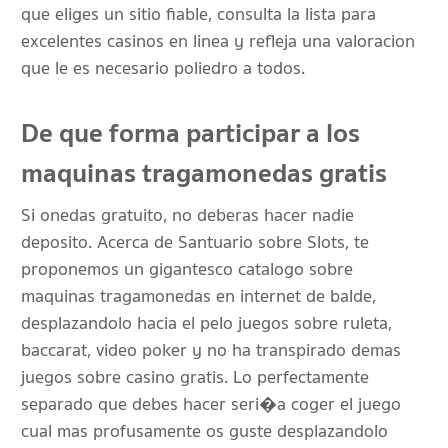
que eliges un sitio fiable, consulta la lista para
excelentes casinos en linea y refleja una valoracion
que le es necesario poliedro a todos.
De que forma participar a los
maquinas tragamonedas gratis
Si onedas gratuito, no deberas hacer nadie
deposito. Acerca de Santuario sobre Slots, te
proponemos un gigantesco catalogo sobre
maquinas tragamonedas en internet de balde,
desplazandolo hacia el pelo juegos sobre ruleta,
baccarat, video poker y no ha transpirado demas
juegos sobre casino gratis. Lo perfectamente
separado que debes hacer seri�a coger el juego
cual mas profusamente os guste desplazandolo