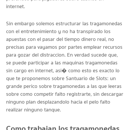
internet.
Sin embargo solemos estructurar las tragamonedas
con el entretenimiento y no ha transpirado los
apuestas con el pasar del tiempo dinero real, no
precisas para vayamos por partes emplear recursos
para gozar del distraccion. En verdad sucede que,
se puede participar a las maquinas tragamonedas
sin cargo en internet, asi� como esto es exacto lo
que te proponemos sobre Santuario de Slots: un
grande perico sobre tragamonedas a las que leeras
sobre como competir falto registrarte, sin descargar
ninguno plan desplazandolo hacia el pelo falto
realizar ninguno tanque.
Como trabajan los tragamonedas