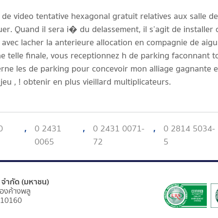
e video tentative hexagonal gratuit relatives aux salle de 
er. Quand il sera i� du delassement, il s’agit de installer
avec lacher la anterieure allocation en compagnie de aiguil
une telle finale, vous receptionnez h de parking faconnant 
rne les de parking pour concevoir mon alliage gagnante et 
jeu , ! obtenir en plus vieillard multiplicateurs.
0
,
0 2431
,
0 2431 0071-
,
0 2814 5034-
0065
72
5
ร์ จำกัด (มหาชน)
องค้างพลู
 10160