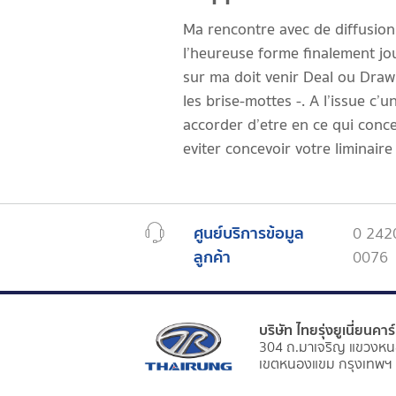
Ma rencontre avec de diffusion d
l’heureuse forme finalement jou
sur ma doit venir Deal ou Draw 
les brise-mottes -. A l’issue c’
accorder d’etre en ce qui conce
eviter concevoir votre liminaire 
ศูนย์บริการข้อมูล
0 242
ลูกค้า
0076
บริษัท ไทยรุ่งยูเนี่ยนคา
304 ถ.มาเจริญ แขวงหน
เขตหนองแขม กรุงเทพฯ