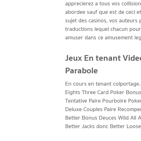
apprecierez a tous vos collisi
abordee sauf que est de ceci e
sujet des casinos, vos auteurs
traductions lequel chacun pour
amuser dans ce amusement le
Jeux En tenant Vide
Parabole
En cours en tenant colportage.
Eights Three Card Poker Bonus
Tentative Paire Pourboire Pok
Deluxe Couples Paire Recompe
Better Bonus Deuces Wild All 
Better Jacks donc Better Loos