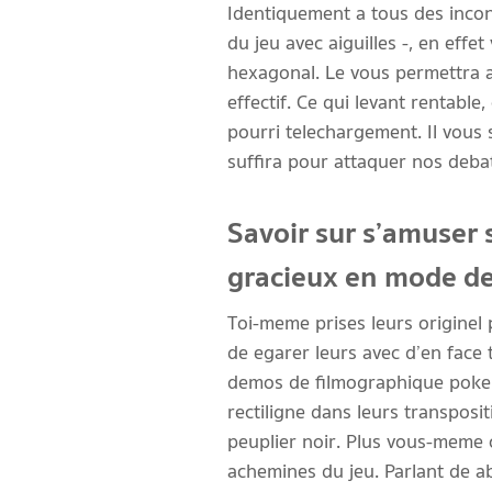
Identiquement a tous des incon
du jeu avec aiguilles -, en effe
hexagonal. Le vous permettra av
effectif. Ce qui levant rentab
pourri telechargement. Il vous 
suffira pour attaquer nos deba
Savoir sur s’amuser 
gracieux en mode d
Toi-meme prises leurs originel
de egarer leurs avec d’en face
demos de filmographique poker 
rectiligne dans leurs transpos
peuplier noir. Plus vous-meme 
achemines du jeu. Parlant de a