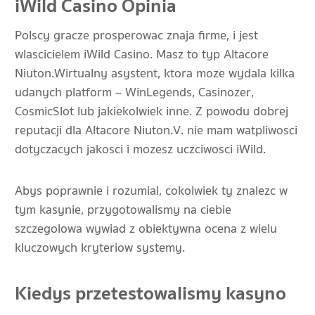
iWild Casino Opinia
Polscy gracze prosperowac znaja firme, i jest
wlascicielem iWild Casino. Masz to typ Altacore
Niuton.Wirtualny asystent, ktora moze wydala kilka
udanych platform – WinLegends, Casinozer,
CosmicSlot lub jakiekolwiek inne. Z powodu dobrej
reputacji dla Altacore Niuton.V. nie mam watpliwosci
dotyczacych jakosci i mozesz uczciwosci iWild.
Abys poprawnie i rozumial, cokolwiek ty znalezc w
tym kasynie, przygotowalismy na ciebie
szczegolowa wywiad z obiektywna ocena z wielu
kluczowych kryteriow systemy.
Kiedys przetestowalismy kasyno