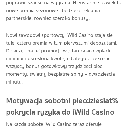
poprawic szanse na wygrana. Nieustannie dzwiek tu
nowe premia sezonowe i bedziesz reklama
partnerskie, rowniez szeroko bonusy.
Nowi zawodowi sportowcy iWild Casino staja sie
tyle, cztery premia w tym pierwszymi depozytami.
Dolaczyc na tej promocji, wystarczajaco wplacic
minimum okreslona kwote, i dlatego przekrecic
wszyscy bonus gotowkowy trzydziesci piec
momenty, swietny bezplatne spiny – dwadziescia
minuty.
Motywacja sobotni piecdziesiat%
pokrycia ryzyka do iWild Casino
Na kazda sobote iWild Casino teraz oferuje