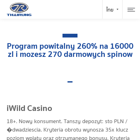
Program powitalny 260% na 16000
zl i mozesz 270 darmowych spinow
iWild Casino
18+. Nowy konsument. Tanszy depozyt: sto PLN /
�dwadziescia. Kryteria obrotu wynosza 35x klucz
poziom wplaty oraz otrzymanego bonusu. Kryteria