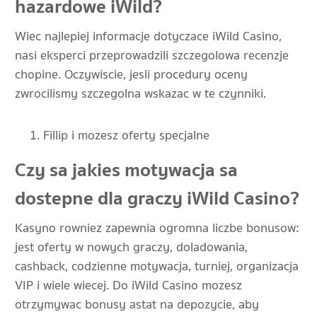
hazardowe iWild?
Wiec najlepiej informacje dotyczace iWild Casino,
nasi eksperci przeprowadzili szczegolowa recenzje
chopine. Oczywiscie, jesli procedury oceny
zwrocilismy szczegolna wskazac w te czynniki.
Fillip i mozesz oferty specjalne
Czy sa jakies motywacja sa
dostepne dla graczy iWild Casino?
Kasyno rowniez zapewnia ogromna liczbe bonusow:
jest oferty w nowych graczy, doladowania,
cashback, codzienne motywacja, turniej, organizacja
VIP i wiele wiecej. Do iWild Casino mozesz
otrzymywac bonusy astat na depozycie, aby