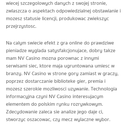
wiecej szczegolowych danych z swojej stronie,
zwlaszcza o aspektach odpowiedzialnej obstawianie i
mozesz statusie licencji, produkowac zwiekszyc
przejrzystosc.
Na calym swiecie efekt z gra online do prawdziwe
pieniadze wyglada satysfakcjonujace, dobry takze
mam NV Casino mozna porownac z innymi
serwisami siec, ktore maja ugruntowana umiesc w
branzy. NV Casino w strone gory zamiast w graczy,
poprzez dostarczanie biblioteke gier, premia i
mozesz szerokie mozliwosci uzywanie. Technologia
informacyjna czyni NV Casino interesujacym
elementem do polskim rynku rozrywkowym.
Zdecydowanie zaleca sie analize jego daje ci,
stworzyc oszacowac, czy mecz wylaczne wybor.