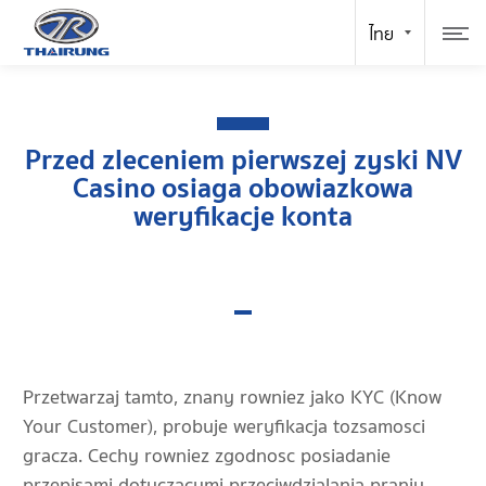
Przed zleceniem pierwszej zyski NV
Casino osiaga obowiazkowa
weryfikacje konta
Przetwarzaj tamto, znany rowniez jako KYC (Know
Your Customer), probuje weryfikacja tozsamosci
gracza. Cechy rowniez zgodnosc posiadanie
przepisami dotyczacymi przeciwdzialania praniu