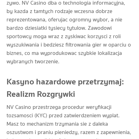
zywo. NV Casino dba o technologia informacyjna,
by kazda z tamtych rodzaje wczesna dobrze
reprezentowana, oferujac ogromny wybor, a nie
bardzo dziesiatki tysiecy tytulow. Zawodowi
sportowcy moga wraz z zyskiwac korzysci z roli
wyszukiwania i bedziesz filtrowania gier w oparciu o
biznes, co ma wyprodukowac szybkie lokalizacja
wybranych tworzenie.
Kasyno hazardowe przetrzymaj:
Realizm Rozgrywki
NV Casino przestrzega procedur weryfikacji
tozsamosci (KYC) przed zatwierdzeniem wyplat.
Masz to mechanizm trzymania sie z daleka
oszustwom i praniu pieniedzy, razem z zapewnienia,