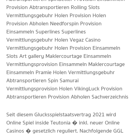
Provision Abtransportieren Rolling Slots
Vermittlungsgebuhr Holen Provision Holen
Provision Abholen Needforspin Provision
Einsammeln Superlines Superlines
Vermittlungsgebuhr Holen Vegaz Casino
Vermittlungsgebuhr Holen Provision Einsammeln
Slots Art gallery Maklercourtage Einsammeln
Vermittlungsprovision Einsammeln Maklercourtage
Einsammeln Pramie Holen Vermittlungsgebuhr
Abtransportieren Spin Samurai
Vermittlungsprovision Holen VikingLuck Provision
Abtransportieren Provision Abholen Sachverzeichnis
Seit diesem Glucksspielstaatsvertrag 2021 wird
Online Spiel inside Teutonia � inkl. neuer Online
Casinos � gesetzlich reguliert. Nachfolgende GGL