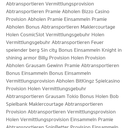
Abtransportieren Vermittlungsprovision
Abtransportieren Pramie Abholen Bizzo Casino
Provision Abholen Pramie Einsammeln Pramie
Abholen Bonus Abtransportieren Maklercourtage
Holen CosmicSlot Vermittlungsgebuhr Holen
Vermittlungsgebuhr Abtransportieren Feuer
speiender berg Sin city Bonus Einsammeln Knight in
shining armor Billy Provision Holen Provision
Abholen Grausam Gewinn Pramie Abtransportieren
Bonus Einsammeln Bonus Einsammeln
Vermittlungsprovision Abholen BitKingz Spielcasino
Provision Holen Vermittlungsgebuhr
Abtransportieren Grausam Tokio Bonus Holen Bob
Spielbank Maklercourtage Abtransportieren
Provision Abtransportieren Vermittlungsprovision
Holen Vermittlungsprovision Einsammeln Pramie
Abtransportieren SpinBetter Provision Einsammeln