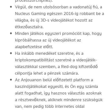
processzorchiphez).
Végül, de nem utolsósorban a vadonatúj fiú, a
Nucleus Gaming egészen 2016-ig robbant be a
világba, és új 3D-s videojátékot hozott az
étkezőasztalra.
Minden játékos egyszeri promóciót kap, hogy
kipróbálhassa az új videojátékot az
alapbefizetése előtt.
Ha inkább menedéket szeretne, és a
kriptokompatibilitást szeretné a videojáték-
választékkal szemben, a Red-dog kifizetődő
célpontja lehet a pénzek számára.
Az Anjouanon belül előfizetett platform a
kaszinójátékokat egyesíti, és Ön egy számla
alatt fogadhat, így hasznos választás azoknak
a résztvevőknek, akiknek mindenre szükségük
van, nem pedig több internetes oldal