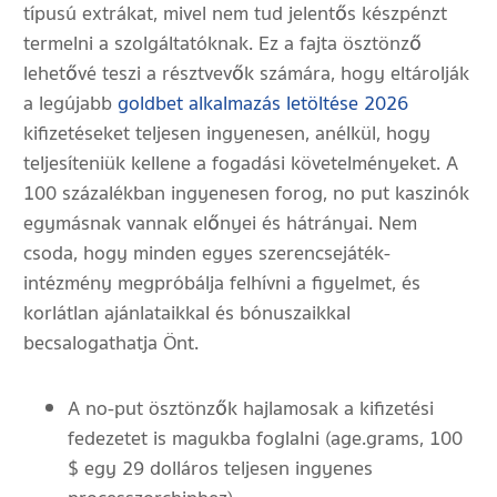
típusú extrákat, mivel nem tud jelentős készpénzt
termelni a szolgáltatóknak. Ez a fajta ösztönző
lehetővé teszi a résztvevők számára, hogy eltárolják
a legújabb
goldbet alkalmazás letöltése 2026
kifizetéseket teljesen ingyenesen, anélkül, hogy
teljesíteniük kellene a fogadási követelményeket. A
100 százalékban ingyenesen forog, no put kaszinók
egymásnak vannak előnyei és hátrányai. Nem
csoda, hogy minden egyes szerencsejáték-
intézmény megpróbálja felhívni a figyelmet, és
korlátlan ajánlataikkal és bónuszaikkal
becsalogathatja Önt.
A no-put ösztönzők hajlamosak a kifizetési
fedezetet is magukba foglalni (age.grams, 100
$ egy 29 dolláros teljesen ingyenes