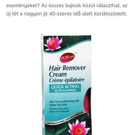
eseményeket? Az összes bajnok közül választhat, az
új tét a nagyon jó 40-szeres idő alatt korlátozódott.