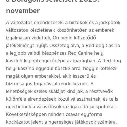
november
A változatos elrendezések, a birtokok és a jackpotok
változatos készletének köszönhetően az emberek
izgalmasan védettek, Ön pedig kifizetődő
játékélményt nyújt. Összefoglalva, a Red-dog Casino
a legjobb valódi készpénzes Red Canine helyi
kaszinó legjobb nyerőgépe az iparágban. A Red-dog
helyi kaszinó egyedül büszke arra, hogy elkötelezi
magát olyan emberekkel, akik ésszerű és
biztonságos fogadással rendelkeznek. A
lehetőségek széles skáláját kínálják, a résztvevők
különféle elrendezések közül választhatnak, és te is
nyerhetnek a választásukhoz igazodó jackpotokat.
Következésképpen minden csavar egyforma
kockázatot jelent a nyereséges játékosok számára,