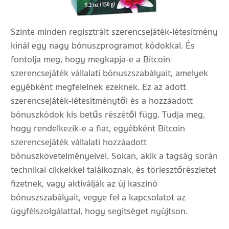
Szinte minden regisztrált szerencsejáték-létesítmény
kínál egy nagy bónuszprogramot kódokkal. És
fontolja meg, hogy megkapja-e a Bitcoin
szerencsejáték vállalati bónuszszabályait, amelyek
egyébként megfelelnek ezeknek. Ez az adott
szerencsejáték-létesítménytől és a hozzáadott
bónuszkódok kis betűs részétől függ. Tudja meg,
hogy rendelkezik-e a fiat, egyébként Bitcoin
szerencsejáték vállalati hozzáadott
bónuszkövetelményeivel. Sokan, akik a tagság során
technikai cikkekkel találkoznak, és törlesztőrészletet
fizetnek, vagy aktiválják az új kaszinó
bónuszszabályait, vegye fel a kapcsolatot az
ügyfélszolgálattal, hogy segítséget nyújtson.