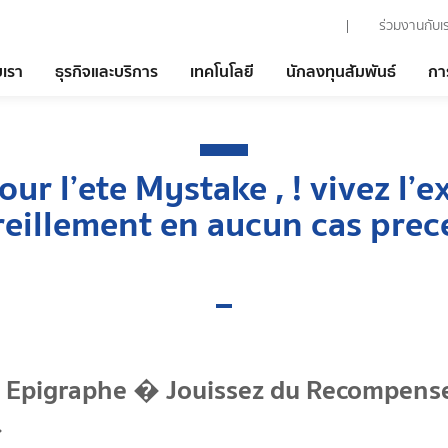
ร่วมงานกับเ
บเรา
ธุรกิจและบริการ
เทคโนโลยี
นักลงทุนสัมพันธ์
กา
our l’ete Mystake , ! vivez l’e
reillement en aucun cas pr
eu Epigraphe � Jouissez du Recompens
�