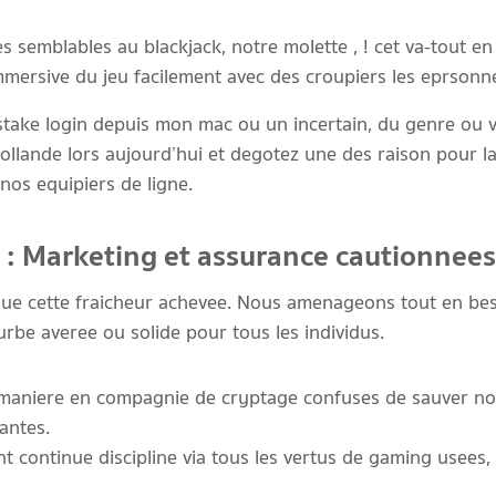
 semblables au blackjack, notre molette , ! cet va-tout e
mmersive du jeu facilement avec des croupiers les eprsonn
take login depuis mon mac ou un incertain, du genre ou v
llande lors aujourd’hui et degotez une des raison pour la
nos equipiers de ligne.
u : Marketing et assurance cautionnees
inue cette fraicheur achevee. Nous amenageons tout en b
be averee ou solide pour tous les individus.
 maniere en compagnie de cryptage confuses de sauver n
antes.
 continue discipline via tous les vertus de gaming usees,