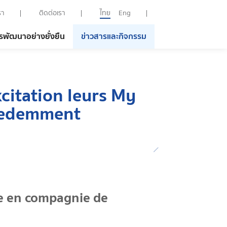
รา
ติดต่อเรา
ไทย
Eng
รพัฒนาอย่างยั่งยืน
ข่าวสารและกิจกรรม
xcitation leurs My
ecedemment
e en compagnie de