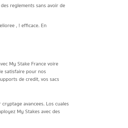
c des reglements sans avoir de
ioree , ! efficace. En
 avec My Stake France voire
e satisfaire pour nos
supports de credit, vos sacs
r cryptage avancees. Los cuales
Employez My Stakes avec des