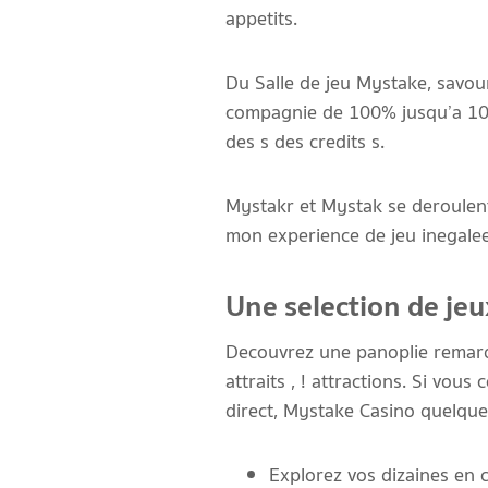
appetits.
Du Salle de jeu Mystake, savou
compagnie de 100% jusqu’a 100
des s des credits s.
Mystakr et Mystak se deroulent
mon experience de jeu inegalee
Une selection de je
Decouvrez une panoplie remarq
attraits , ! attractions. Si v
direct, Mystake Casino quelque 
Explorez vos dizaines en