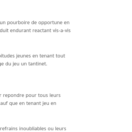
qu’un pourboire de opportune en
it endurant reactant vis-a-vis
bitudes jeunes en tenant tout
e du jeu un tantinet.
r repondre pour tous leurs
sauf que en tenant jeu en
frains inoubliables ou leurs