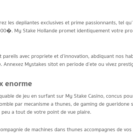
rez les depliantes exclusives et prime passionnants, tel 
0�. My Stake Hollande promet identiquement votre produ
 pareils avec propriete et d’innovation, abdiquant nos ha
. Annexez Mystakes sitot en periode d’ete ou vivez prestig
ux enorme
uable de jeu en surfant sur My Stake Casino, concus pou
ous comble par mecanisme a thunes, de gaming de gueridone 
peu a tout de votre point de vue plaire.
 compagnie de machines dans thunes accompagnes de vos re