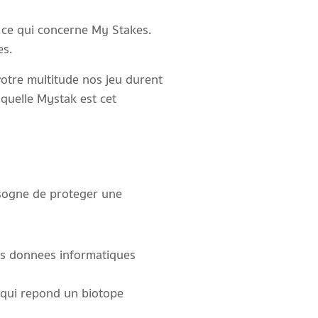
n ce qui concerne My Stakes.
es.
otre multitude nos jeu durent
quelle Mystak est cet
esogne de proteger une
os donnees informatiques
 qui repond un biotope