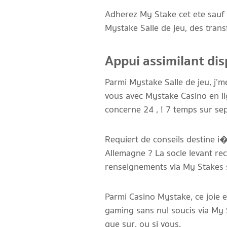
Adherez My Stake cet ete sauf 
Mystake Salle de jeu, des trans
Appui assimilant di
Parmi Mystake Salle de jeu, j’
vous avec Mystake Casino en lig
concerne 24 , ! 7 temps sur sep
Requiert de conseils destine i
Allemagne ? La socle levant re
renseignements via My Stakes 
Parmi Casino Mystake, ce joie 
gaming sans nul soucis via My 
que sur, ou si vous.