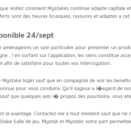
que visitez comment Mystakes continue adapte capitale et
ferts sont des heures brusques, rassures et adaptes a cet 
sponible 24/sept
me amenageons un soin particulier pour presenter un produi
ne , ! en surfant sur l’application, les siens constitue acc
t afin de satisfaire pour toutes vos interrogation.
� Mystake login sauf que en compagnie de voir les benef
connue pour vous conduire. Qu’il sagisse a l�egard de no
sauf que quelques avis i� propos des pourboire, vous ete
est la avantage. Contactez-me a tout moment sauf que ne 
Stake Salle de jeu. Mystak et Mystakr votre part permette