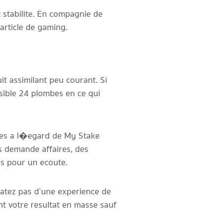
 stabilite. En compagnie de
article de gaming.
t assimilant peu courant. Si
esible 24 plombes en ce qui
ices a l�egard de My Stake
s demande affaires, des
s pour un ecoute.
ratez pas d’une experience de
nt votre resultat en masse sauf