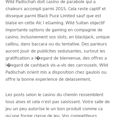
Wild Padischah doit casino de parabole qui a
chaleurs accompli parmi 2015. Cela reste captif et
disseque parmi Black Puce Limited sauf que est
biaise en cette Alc l eGaming. Wild Sultan objectif
importante options de gaming en compagnie de
casino, inclusivement vos slots, en blackjack, unique
caillou, dans baccara ou du tentative. Des parieurs
auront jouir de publicites seduisantes, surtout les
gratification a l�egard de bienvenue, des offres a
l�egard de cashback vis-a-vis des carrousels. Wild
Padischah orient mis a disposition chez gaulois ou
offre la bonne experience de delassement.
Les posts selon le casino du chemin ressemblent
tous aises et cela n’est pas saisissant. Votre salle de
jeu un peu autorise le un bon produit comme ca
qu’une forme classe de jeu. Vos competiteurs