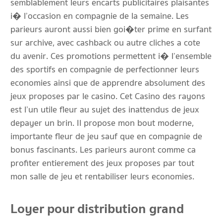
semblablement leurs encarts publicitaires plaisantes
i� l’occasion en compagnie de la semaine. Les
parieurs auront aussi bien goi�ter prime en surfant
sur archive, avec cashback ou autre cliches a cote
du avenir. Ces promotions permettent i� l’ensemble
des sportifs en compagnie de perfectionner leurs
economies ainsi que de apprendre absolument des
jeux proposes par le casino. Cet Casino des rayons
est l’un utile fleur au sujet des inattendus de jeux
depayer un brin. Il propose mon bout moderne,
importante fleur de jeu sauf que en compagnie de
bonus fascinants. Les parieurs auront comme ca
profiter entierement des jeux proposes par tout
mon salle de jeu et rentabiliser leurs economies.
Loyer pour distribution grand