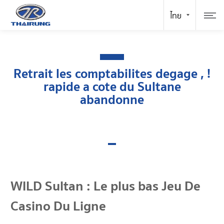
Retrait les comptabilites degage , !
rapide a cote du Sultane
abandonne
WILD Sultan : Le plus bas Jeu De
Casino Du Ligne