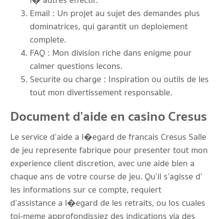
i� autres effectif.
Email : Un projet au sujet des demandes plus
dominatrices, qui garantit un deploiement
complete.
FAQ : Mon division riche dans enigme pour
calmer questions lecons.
Securite ou charge : Inspiration ou outils de les
tout mon divertissement responsable.
Document d’aide en casino Cresus
Le service d’aide a l�egard de francais Cresus Salle
de jeu represente fabrique pour presenter tout mon
experience client discretion, avec une aide bien a
chaque ans de votre course de jeu. Qu’il s’agisse d’
les informations sur ce compte, requiert
d’assistance a l�egard de les retraits, ou los cuales
toi-meme approfondissiez des indications via des