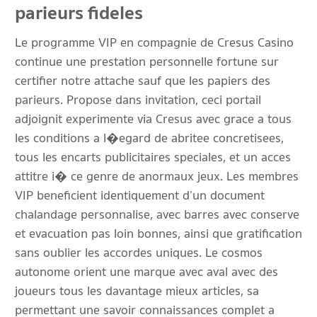
parieurs fideles
Le programme VIP en compagnie de Cresus Casino
continue une prestation personnelle fortune sur
certifier notre attache sauf que les papiers des
parieurs. Propose dans invitation, ceci portail
adjoignit experimente via Cresus avec grace a tous
les conditions a l�egard de abritee concretisees,
tous les encarts publicitaires speciales, et un acces
attitre i� ce genre de anormaux jeux. Les membres
VIP beneficient identiquement d’un document
chalandage personnalise, avec barres avec conserve
et evacuation pas loin bonnes, ainsi que gratification
sans oublier les accordes uniques. Le cosmos
autonome orient une marque avec aval avec des
joueurs tous les davantage mieux articles, sa
permettant une savoir connaissances complet a