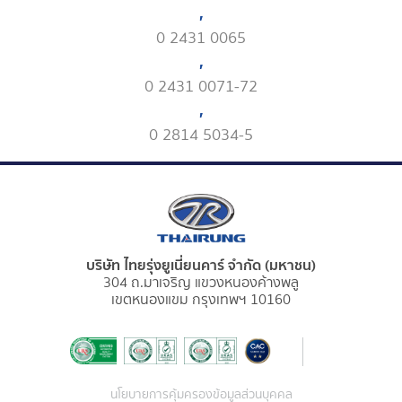
,
0 2431 0065
,
0 2431 0071-72
,
0 2814 5034-5
บริษัท ไทยรุ่งยูเนี่ยนคาร์ จำกัด (มหาชน)
304 ถ.มาเจริญ แขวงหนองค้างพลู
เขตหนองแขม กรุงเทพฯ 10160
นโยบายการคุ้มครองข้อมูลส่วนบุคคล