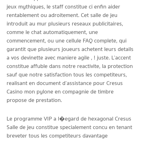
jeux mythiques, le staff constitue ci enfin aider
rentablement ou adroitement. Cet salle de jeu
introduit au mur plusieurs reseaux publicitaires,
comme le chat automatiquement, une
commencement, ou une cellule FAQ complete, qui
garantit que plusieurs joueurs achetent leurs details
a vos devinette avec maniere agile , ! juste. L’accent
constitue affuble dans notre reactivite, la protection
sauf que notre satisfaction tous les competiteurs,
realisant en document d’assistance pour Cresus
Casino mon pylone en compagnie de timbre
propose de prestation.
Le programme VIP a l�egard de hexagonal Cresus
Salle de jeu constitue specialement concu en tenant
breveter tous les competiteurs davantage