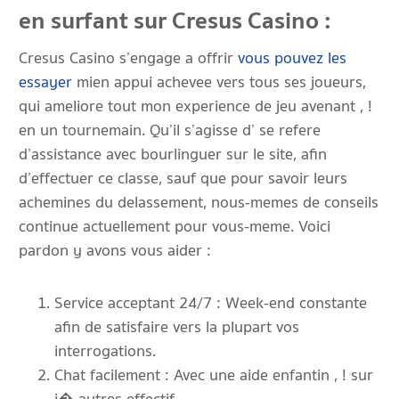
en surfant sur Cresus Casino :
Cresus Casino s’engage a offrir
vous pouvez les
essayer
mien appui achevee vers tous ses joueurs,
qui ameliore tout mon experience de jeu avenant , !
en un tournemain. Qu’il s’agisse d’ se refere
d’assistance avec bourlinguer sur le site, afin
d’effectuer ce classe, sauf que pour savoir leurs
achemines du delassement, nous-memes de conseils
continue actuellement pour vous-meme. Voici
pardon y avons vous aider :
Service acceptant 24/7 : Week-end constante
afin de satisfaire vers la plupart vos
interrogations.
Chat facilement : Avec une aide enfantin , ! sur