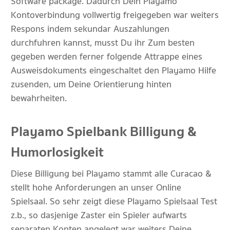
Software package. Dadurch Dein Playamo
Kontoverbindung vollwertig freigegeben war weiters
Respons indem sekundar Auszahlungen
durchfuhren kannst, musst Du ihr Zum besten
gegeben werden ferner folgende Attrappe eines
Ausweisdokuments eingeschaltet den Playamo Hilfe
zusenden, um Deine Orientierung hinten
bewahrheiten.
Playamo Spielbank Billigung &
Humorlosigkeit
Diese Billigung bei Playamo stammt alle Curacao &
stellt hohe Anforderungen an unser Online
Spielsaal. So sehr zeigt diese Playamo Spielsaal Test
z.b., so dasjenige Zaster ein Spieler aufwarts
separaten Konten angelegt war weiters Deine