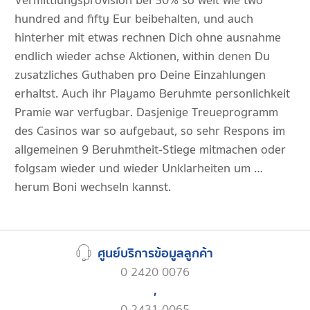
Vermittlungsprovision bei 50% so weit wie two
hundred and fifty Eur beibehalten, und auch
hinterher mit etwas rechnen Dich ohne ausnahme
endlich wieder achse Aktionen, within denen Du
zusatzliches Guthaben pro Deine Einzahlungen
erhaltst. Auch ihr Playamo Beruhmte personlichkeit
Pramie war verfugbar. Dasjenige Treueprogramm
des Casinos war so aufgebaut, so sehr Respons im
allgemeinen 9 Beruhmtheit-Stiege mitmachen oder
folgsam wieder und wieder Unklarheiten um …
herum Boni wechseln kannst.
ศูนย์บริการข้อมูลลูกค้า
0 2420 0076
,
0 2431 0065