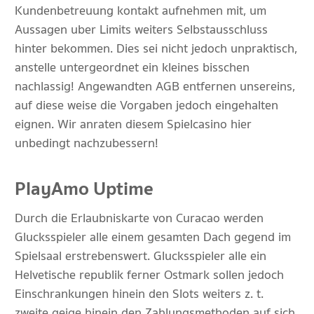
Kundenbetreuung kontakt aufnehmen mit, um
Aussagen uber Limits weiters Selbstausschluss
hinter bekommen. Dies sei nicht jedoch unpraktisch,
anstelle untergeordnet ein kleines bisschen
nachlassig! Angewandten AGB entfernen unsereins,
auf diese weise die Vorgaben jedoch eingehalten
eignen. Wir anraten diesem Spielcasino hier
unbedingt nachzubessern!
PlayAmo Uptime
Durch die Erlaubniskarte von Curacao werden
Glucksspieler alle einem gesamten Dach gegend im
Spielsaal erstrebenswert. Glucksspieler alle ein
Helvetische republik ferner Ostmark sollen jedoch
Einschrankungen hinein den Slots weiters z. t.
zweite geige hinein den Zahlungsmethoden auf sich