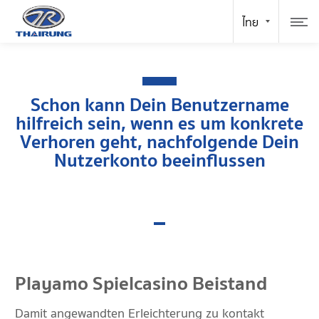
Schon kann Dein Benutzername
hilfreich sein, wenn es um konkrete
Verhoren geht, nachfolgende Dein
Nutzerkonto beeinflussen
Playamo Spielcasino Beistand
Damit angewandten Erleichterung zu kontakt