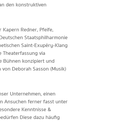
man den konstruktiven
r Kapern Redner, Pfeife,
 Deutschen Staatsphilharmonie
poetischen Saint-Exupéry-Klang
ue Theaterfassung via
e Bühnen konzipiert und
on von Deborah Sasson (Musik)
unser Unternehmen, einen
in Ansuchen ferner fasst unter
 besondere Kenntnisse &
bedürfen Diese dazu häufig