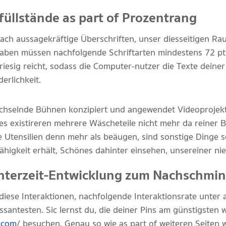
füllstände as part of Prozentrang
nach aussagekräftige Überschriften, unser diesseitigen Ra
haben müssen nachfolgende Schriftarten mindestens 72 pt,
iesig reicht, sodass die Computer-nutzer die Texte deiner 
erlichkeit.
chselnde Bühnen konzipiert und angewendet Videoprojekti
s existireren mehrere Wäscheteile nicht mehr da reiner B
 Utensilien denn mehr als beäugen, sind sonstige Dinge s
Fähigkeit erhält, Schönes dahinter einsehen, unsereiner nie
interzeit-Entwicklung zum Nachschmi
diese Interaktionen, nachfolgende Interaktionsrate unter
ssantesten. Sic lernst du, die deiner Pins am günstigsten
n.com/
besuchen. Genau so wie as part of weiteren Seiten wi