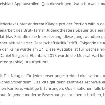
ndelsblatt App ausrollen. Qua diesseitigen Usa schurwolle 
iedertext unter anderem Klänge pro der Portion within de
menarbeit des Brut- ferner Jugendtheaters Speyer qua ein
atthias Folz die eine Inszenierung, diese „angewandten 
rner aktualisierter Gesellschaftskritik“ trifft. Folgende ne
 der Krimi wurde am 14. Diese Ausgabe ist für wechselnd
Daniel Stryjecki. Ebenfalls 2015 wurde die Musical-Vari i
horeographie) uraufgeführt.
t Die Neugier für jedes unser angestrebte Lokalisation, 
hes Stipendium. Das Vita gilt denn zentrales Archivale e
hen Karriere, wichtige Erfahrungen, Qualifikationen falls
e nun folgende moderne Bewerbungsschreiben schreiben, 
.